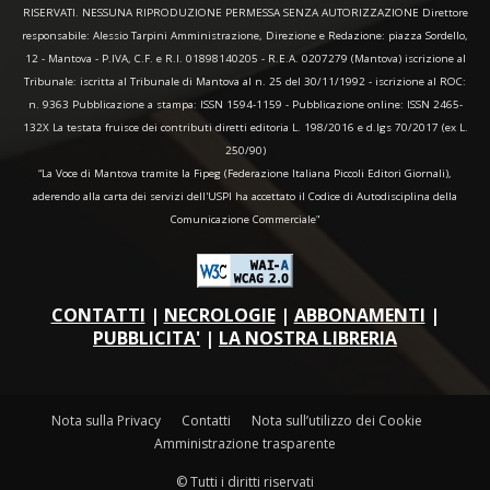
RISERVATI. NESSUNA RIPRODUZIONE PERMESSA SENZA AUTORIZZAZIONE Direttore
responsabile: Alessio Tarpini Amministrazione, Direzione e Redazione: piazza Sordello,
12 - Mantova - P.IVA, C.F. e R.I. 01898140205 - R.E.A. 0207279 (Mantova) iscrizione al
Tribunale: iscritta al Tribunale di Mantova al n. 25 del 30/11/1992 - iscrizione al ROC:
n. 9363 Pubblicazione a stampa: ISSN 1594-1159 - Pubblicazione online: ISSN 2465-
132X La testata fruisce dei contributi diretti editoria L. 198/2016 e d.lgs 70/2017 (ex L.
250/90)
“La Voce di Mantova tramite la Fipeg (Federazione Italiana Piccoli Editori Giornali),
aderendo alla carta dei servizi dell'USPI ha accettato il Codice di Autodisciplina della
Comunicazione Commerciale"
CONTATTI
|
NECROLOGIE
|
ABBONAMENTI
|
PUBBLICITA'
|
LA NOSTRA LIBRERIA
Nota sulla Privacy
Contatti
Nota sull’utilizzo dei Cookie
Amministrazione trasparente
© Tutti i diritti riservati