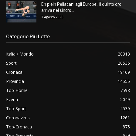
En plein Pellacani agli Europei, il quinto oro
arriva nel sincro...
7 Agosto 2026
Categorie Più Lette
Italia / Mondo
28313
Sport
20536
Cronaca
19169
Provincia
14555
Top-Home
7598
Eventi
5049
Top-Sport
4539
Coronavirus
1261
Top-Cronaca
875
Top-Provincia
844