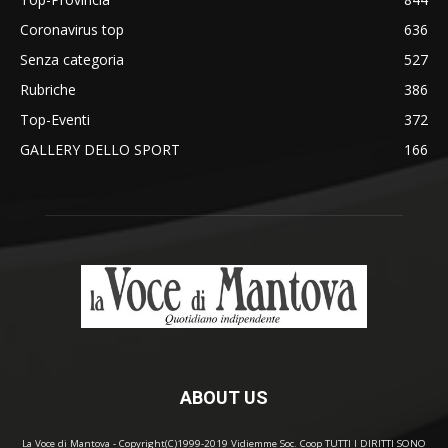
Coronavirus top
636
Senza categoria
527
Rubriche
386
Top-Eventi
372
GALLERY DELLO SPORT
166
ABOUT US
La Voce di Mantova - Copyright(C)1999-2019 Vidiemme Soc. Coop TUTTI I DIRITTI SONO