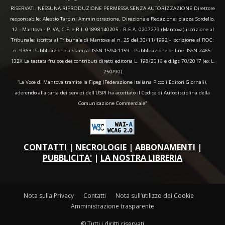
RISERVATI. NESSUNA RIPRODUZIONE PERMESSA SENZA AUTORIZZAZIONE Direttore
responsabile: Alessio Tarpini Amministrazione, Direzione e Redazione: piazza Sordello,
12 - Mantova - P.IVA, C.F. e R.I. 01898140205 - R.E.A. 0207279 (Mantova) iscrizione al
Tribunale: iscritta al Tribunale di Mantova al n. 25 del 30/11/1992 - iscrizione al ROC:
n. 9363 Pubblicazione a stampa: ISSN 1594-1159 - Pubblicazione online: ISSN 2465-
132X La testata fruisce dei contributi diretti editoria L. 198/2016 e d.lgs 70/2017 (ex L.
250/90)
“La Voce di Mantova tramite la Fipeg (Federazione Italiana Piccoli Editori Giornali),
aderendo alla carta dei servizi dell'USPI ha accettato il Codice di Autodisciplina della
Comunicazione Commerciale"
CONTATTI
|
NECROLOGIE
|
ABBONAMENTI
|
PUBBLICITA'
|
LA NOSTRA LIBRERIA
Nota sulla Privacy
Contatti
Nota sull’utilizzo dei Cookie
Amministrazione trasparente
© Tutti i diritti riservati