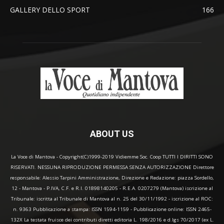
GALLERY DELLO SPORT
166
ABOUT US
La Voce di Mantova - Copyright(C)1999-2019 Vidiemme Soc. Coop TUTTI I DIRITTI SONO
RISERVATI. NESSUNA RIPRODUZIONE PERMESSA SENZA AUTORIZZAZIONE Direttore
responsabile: Alessio Tarpini Amministrazione, Direzione e Redazione: piazza Sordello,
12 - Mantova - P.IVA, C.F. e R.I. 01898140205 - R.E.A. 0207279 (Mantova) iscrizione al
Tribunale: iscritta al Tribunale di Mantova al n. 25 del 30/11/1992 - iscrizione al ROC:
n. 9363 Pubblicazione a stampa: ISSN 1594-1159 - Pubblicazione online: ISSN 2465-
132X La testata fruisce dei contributi diretti editoria L. 198/2016 e d.lgs 70/2017 (ex L.