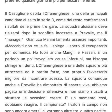
preferito qualche giorno in più per leccarsi le ferite.
Il Castiglione ospita l’Offanenghese, una delle principali
candidate al salto in serie D, come del resto confermano i
risultati delle prime tre gare. La squadra aloisiana deve
rialzarsi dopo la sconfitta incassata a Prevalle, ma il
“manager” Gianluca Manini lamenta assenze importanti.
«Maccabiti non ce la fa – spiega – spero di recuperarlo
per domenica. Ho fuori anche Mangili e Hassan. E’ un
periodo un po’ travagliato causa infortuni, ma bisogna
stringere i denti. L’Offanenghese è una delle squadre più
attrezzate ed è partita forte, non proprio l’avversario
migliore da incontrare adesso. La squadra comunque
anche a Prevalle ha dimostrato di essere viva: abbiamo
pagato un’indecisione difensiva e non siamo riusciti a
sfruttare le occasioni create. E’ un momento così,
dobbiamo reagire. Il campionato? I valori in campo non
sono ancora emersi, ci vorranno altre tre, quattro partite.