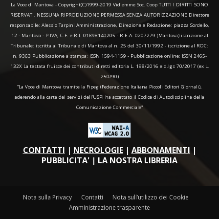
La Voce di Mantova - Copyright(C)1999-2019 Vidiemme Soc. Coop TUTTI I DIRITTI SONO
RISERVATI. NESSUNA RIPRODUZIONE PERMESSA SENZA AUTORIZZAZIONE Direttore
responsabile: Alessio Tarpini Amministrazione, Direzione e Redazione: piazza Sordello,
12 - Mantova - P.IVA, C.F. e R.I. 01898140205 - R.E.A. 0207279 (Mantova) iscrizione al
Tribunale: iscritta al Tribunale di Mantova al n. 25 del 30/11/1992 - iscrizione al ROC:
n. 9363 Pubblicazione a stampa: ISSN 1594-1159 - Pubblicazione online: ISSN 2465-
132X La testata fruisce dei contributi diretti editoria L. 198/2016 e d.lgs 70/2017 (ex L.
250/90)
“La Voce di Mantova tramite la Fipeg (Federazione Italiana Piccoli Editori Giornali),
aderendo alla carta dei servizi dell'USPI ha accettato il Codice di Autodisciplina della
Comunicazione Commerciale"
CONTATTI
|
NECROLOGIE
|
ABBONAMENTI
|
PUBBLICITA'
|
LA NOSTRA LIBRERIA
Nota sulla Privacy
Contatti
Nota sull’utilizzo dei Cookie
Amministrazione trasparente