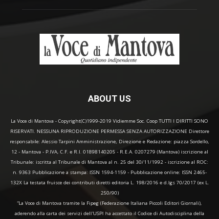
ABOUT US
La Voce di Mantova - Copyright(C)1999-2019 Vidiemme Soc. Coop TUTTI I DIRITTI SONO
RISERVATI. NESSUNA RIPRODUZIONE PERMESSA SENZA AUTORIZZAZIONE Direttore
responsabile: Alessio Tarpini Amministrazione, Direzione e Redazione: piazza Sordello,
12 - Mantova - P.IVA, C.F. e R.I. 01898140205 - R.E.A. 0207279 (Mantova) iscrizione al
Tribunale: iscritta al Tribunale di Mantova al n. 25 del 30/11/1992 - iscrizione al ROC:
n. 9363 Pubblicazione a stampa: ISSN 1594-1159 - Pubblicazione online: ISSN 2465-
132X La testata fruisce dei contributi diretti editoria L. 198/2016 e d.lgs 70/2017 (ex L.
250/90)
“La Voce di Mantova tramite la Fipeg (Federazione Italiana Piccoli Editori Giornali),
aderendo alla carta dei servizi dell'USPI ha accettato il Codice di Autodisciplina della