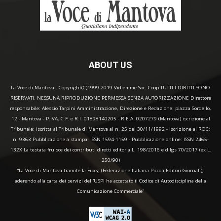
ABOUT US
La Voce di Mantova - Copyright(C)1999-2019 Vidiemme Soc. Coop TUTTI I DIRITTI SONO
RISERVATI. NESSUNA RIPRODUZIONE PERMESSA SENZA AUTORIZZAZIONE Direttore
responsabile: Alessio Tarpini Amministrazione, Direzione e Redazione: piazza Sordello,
12 - Mantova - P.IVA, C.F. e R.I. 01898140205 - R.E.A. 0207279 (Mantova) iscrizione al
Tribunale: iscritta al Tribunale di Mantova al n. 25 del 30/11/1992 - iscrizione al ROC:
n. 9363 Pubblicazione a stampa: ISSN 1594-1159 - Pubblicazione online: ISSN 2465-
132X La testata fruisce dei contributi diretti editoria L. 198/2016 e d.lgs 70/2017 (ex L.
250/90)
“La Voce di Mantova tramite la Fipeg (Federazione Italiana Piccoli Editori Giornali),
aderendo alla carta dei servizi dell'USPI ha accettato il Codice di Autodisciplina della
Comunicazione Commerciale"