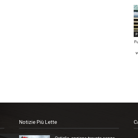
P
Fu
v
Notizie Più Lette
C