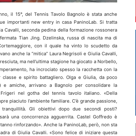
nno, il 15°, del Tennis Tavolo Bagnolo è stata anche
due importanti new entry in casa PaninoLab. Si tratta
ia Cavalli, seconda pedina della formazione rossonera
fermata Tian Jing. Dzelinska, russa di nascita ma di
 Cortemaggiore, con il quale ha vinto lo scudetto da
avano anche la “mitica” Laura Negrisoli e Giulia Cavalli,
esciuta, ma nell’ultima stagione ha giocato a Norbello,
emperamento, ha incrociato spesso la racchetta con la
classe e spirito battagliero. Olga e Giulia, da poco
 e amiche, arrivano a Bagnolo per consolidare la
rigeri nel gotha del tennis tavolo italiano. «Della
re piaciuto l’ambiente familiare. C’è grande passione,
tranquillità. Gli obiettivi dopo due secondi posti?
sarà una concorrenza agguerrita. Castel Goffredo è
stanno rinforzando». Anche la PaninoLab, però, non sta
dra di Giulia Cavalli. «Sono felice di iniziare questa