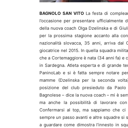
BAGNOLO SAN VITO
La festa di complea
l’occasione per presentare ufficialmente 
della nuova coach Olga Dzelinska e di Giul
per la prossima stagione accanto alla con
nazionalità slovacca, 35 anni, arriva dal
giocatrice nel 2015. In quella squadra milit
che a Cortemaggiore è nata (34 anni fa) e cr
in Sardegna. Atleta esperta e di grande t
PaninoLab e si è fatta sempre notare per 
mamme (Dzelinska per la seconda volta)
posizione del club presieduto da Paolo F
Bagnolese – dice la nuova coach – mi è semp
ma anche la possibilità di lavorare con 
Confermarsi al top, ma sappiamo che ci 
sempre un passo avanti e altre squadre si 
a guardare come dimostra l’innesto in squa