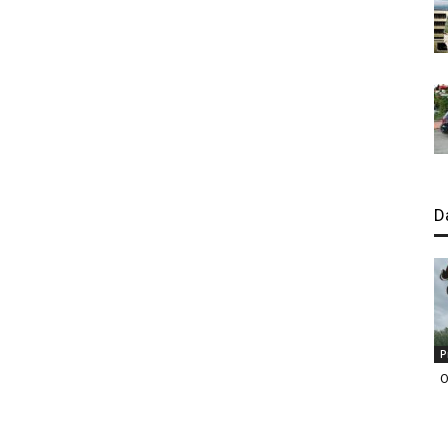
D
P
O