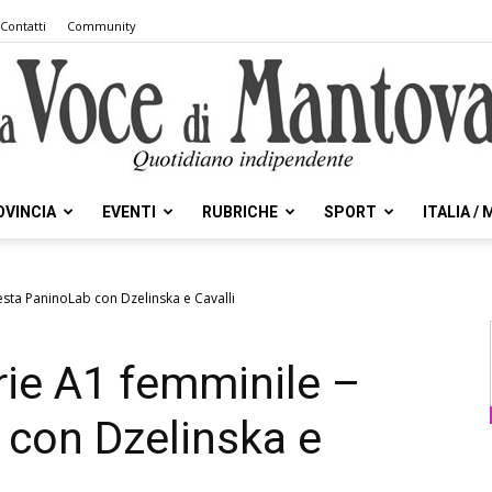
Contatti
Community
OVINCIA
EVENTI
RUBRICHE
SPORT
ITALIA /
la
esta PaninoLab con Dzelinska e Cavalli
rie A1 femminile –
Voce
 con Dzelinska e