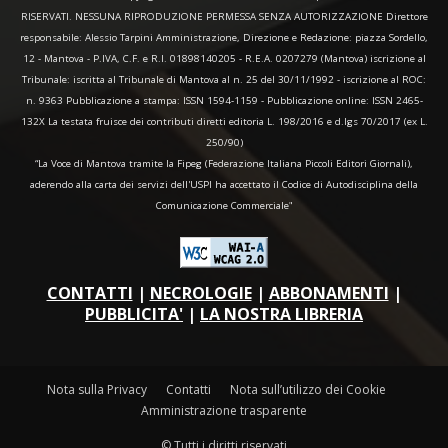
RISERVATI. NESSUNA RIPRODUZIONE PERMESSA SENZA AUTORIZZAZIONE Direttore
responsabile: Alessio Tarpini Amministrazione, Direzione e Redazione: piazza Sordello,
12 - Mantova - P.IVA, C.F. e R.I. 01898140205 - R.E.A. 0207279 (Mantova) iscrizione al
Tribunale: iscritta al Tribunale di Mantova al n. 25 del 30/11/1992 - iscrizione al ROC:
n. 9363 Pubblicazione a stampa: ISSN 1594-1159 - Pubblicazione online: ISSN 2465-
132X La testata fruisce dei contributi diretti editoria L. 198/2016 e d.lgs 70/2017 (ex L.
250/90)
“La Voce di Mantova tramite la Fipeg (Federazione Italiana Piccoli Editori Giornali),
aderendo alla carta dei servizi dell'USPI ha accettato il Codice di Autodisciplina della
Comunicazione Commerciale"
CONTATTI
|
NECROLOGIE
|
ABBONAMENTI
|
PUBBLICITA'
|
LA NOSTRA LIBRERIA
Nota sulla Privacy
Contatti
Nota sull’utilizzo dei Cookie
Amministrazione trasparente
© Tutti i diritti riservati