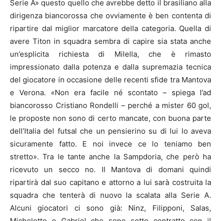
Serie A» questo quello che avrebbe detto il brasiliano alla
dirigenza biancorossa che ovviamente è ben contenta di
ripartire dal miglior marcatore della categoria. Quella di
avere Titon in squadra sembra di capire sia stata anche
un’esplicita richiesta di Milella, che è rimasto
impressionato dalla potenza e dalla supremazia tecnica
del giocatore in occasione delle recenti sfide tra Mantova
e Verona. «Non era facile né scontato – spiega l’ad
biancorosso Cristiano Rondelli – perché a mister 60 gol,
le proposte non sono di certo mancate, con buona parte
dell’Italia del futsal che un pensierino su di lui lo aveva
sicuramente fatto. E noi invece ce lo teniamo ben
stretto». Tra le tante anche la Sampdoria, che però ha
ricevuto un secco no. Il Mantova di domani quindi
ripartirà dal suo capitano e attorno a lui sarà costruita la
squadra che tenterà di nuovo la scalata alla Serie A.
Alcuni giocatori ci sono già: Ninz, Filipponi, Salas,
Micheletto e Gabriel che sono sotto contratto con il