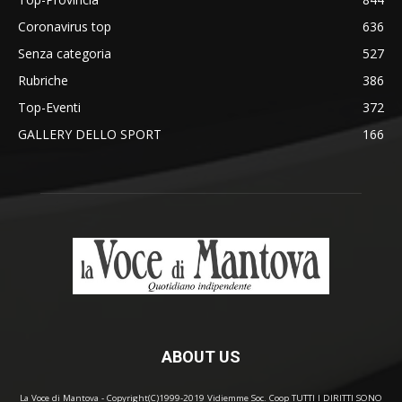
Coronavirus top
636
Senza categoria
527
Rubriche
386
Top-Eventi
372
GALLERY DELLO SPORT
166
ABOUT US
La Voce di Mantova - Copyright(C)1999-2019 Vidiemme Soc. Coop TUTTI I DIRITTI SONO