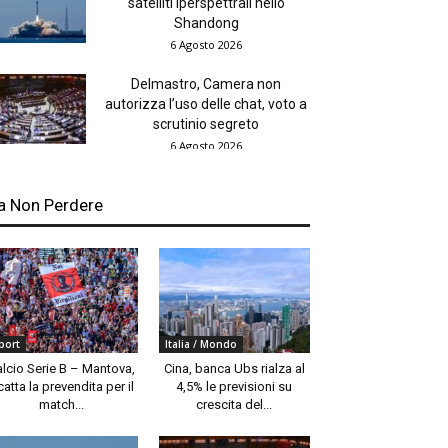
satelliti iperspettrali nello
Shandong
6 Agosto 2026
Delmastro, Camera non
autorizza l’uso delle chat, voto a
scrutinio segreto
6 Agosto 2026
a Non Perdere
port
Italia / Mondo
alcio Serie B – Mantova,
Cina, banca Ubs rialza al
catta la prevendita per il
4,5% le previsioni su
match...
crescita del...