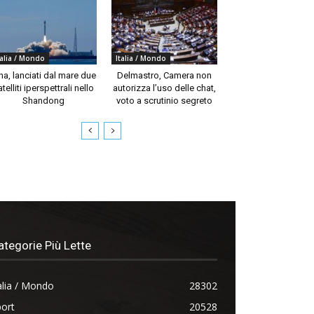
talia / Mondo
Italia / Mondo
na, lanciati dal mare due
Delmastro, Camera non
telliti iperspettrali nello
autorizza l’uso delle chat,
Shandong
voto a scrutinio segreto
ategorie Più Lette
alia / Mondo
28302
ort
20528