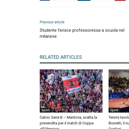
Previous article
Studente ferisce professoressa a scuola nel
milanese
RELATED ARTICLES
Sport
Sport
Calcio Serie B – Mantova, scatta la
Tennis tavol
prevendita per il match di Coppa
Brunetti, il 
all’Olimpico
Cagliari