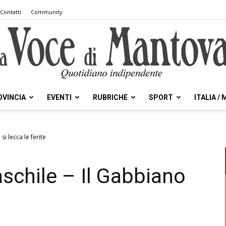
Contatti
Community
OVINCIA
EVENTI
RUBRICHE
SPORT
ITALIA /
la
si lecca le ferite
aschile – Il Gabbiano
Voce