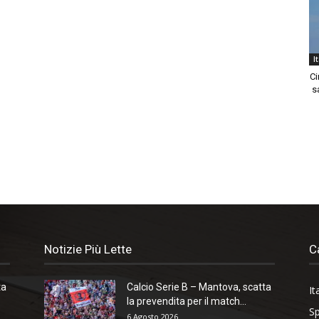
I
Ci
sa
Notizie Più Lette
C
ta
Calcio Serie B – Mantova, scatta
It
la prevendita per il match...
Sp
6 Agosto 2026