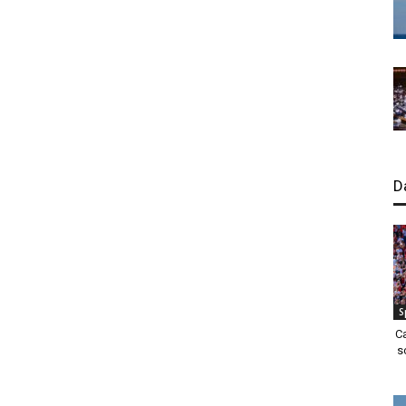
D
S
C
s