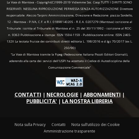
La Voce di Mantova - Copyright(C)1999-2019 Vidiemme Soc. Coop TUTTI I DIRITTI SONO
RISERVATI. NESSUNA RIPRODUZIONE PERMESSA SENZA AUTORIZZAZIONE Direttore
responsabile: Alessio Tarpini Amministrazione, Direzione e Redazione: piazza Sordello,
12 - Mantova - P.IVA, C.F. e R.I. 01898140205 - R.E.A. 0207279 (Mantova) iscrizione al
Tribunale: iscritta al Tribunale di Mantova al n. 25 del 30/11/1992 - iscrizione al ROC:
n. 9363 Pubblicazione a stampa: ISSN 1594-1159 - Pubblicazione online: ISSN 2465-
132X La testata fruisce dei contributi diretti editoria L. 198/2016 e d.lgs 70/2017 (ex L.
250/90)
“La Voce di Mantova tramite la Fipeg (Federazione Italiana Piccoli Editori Giornali),
aderendo alla carta dei servizi dell'USPI ha accettato il Codice di Autodisciplina della
Comunicazione Commerciale"
CONTATTI
|
NECROLOGIE
|
ABBONAMENTI
|
PUBBLICITA'
|
LA NOSTRA LIBRERIA
Nota sulla Privacy
Contatti
Nota sull’utilizzo dei Cookie
Amministrazione trasparente