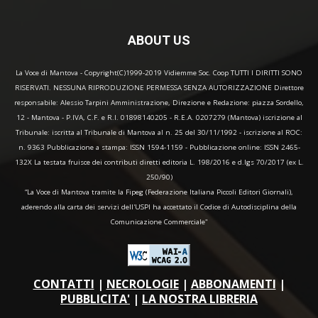
ABOUT US
La Voce di Mantova - Copyright(C)1999-2019 Vidiemme Soc. Coop TUTTI I DIRITTI SONO
RISERVATI. NESSUNA RIPRODUZIONE PERMESSA SENZA AUTORIZZAZIONE Direttore
responsabile: Alessio Tarpini Amministrazione, Direzione e Redazione: piazza Sordello,
12 - Mantova - P.IVA, C.F. e R.I. 01898140205 - R.E.A. 0207279 (Mantova) iscrizione al
Tribunale: iscritta al Tribunale di Mantova al n. 25 del 30/11/1992 - iscrizione al ROC:
n. 9363 Pubblicazione a stampa: ISSN 1594-1159 - Pubblicazione online: ISSN 2465-
132X La testata fruisce dei contributi diretti editoria L. 198/2016 e d.lgs 70/2017 (ex L.
250/90)
“La Voce di Mantova tramite la Fipeg (Federazione Italiana Piccoli Editori Giornali),
aderendo alla carta dei servizi dell'USPI ha accettato il Codice di Autodisciplina della
Comunicazione Commerciale"
CONTATTI
|
NECROLOGIE
|
ABBONAMENTI
|
PUBBLICITA'
|
LA NOSTRA LIBRERIA