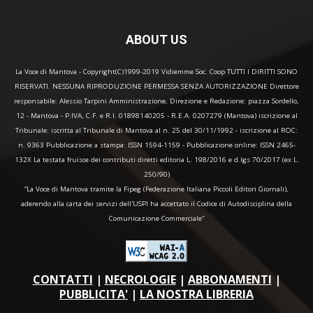
ABOUT US
La Voce di Mantova - Copyright(C)1999-2019 Vidiemme Soc. Coop TUTTI I DIRITTI SONO
RISERVATI. NESSUNA RIPRODUZIONE PERMESSA SENZA AUTORIZZAZIONE Direttore
responsabile: Alessio Tarpini Amministrazione, Direzione e Redazione: piazza Sordello,
12 - Mantova - P.IVA, C.F. e R.I. 01898140205 - R.E.A. 0207279 (Mantova) iscrizione al
Tribunale: iscritta al Tribunale di Mantova al n. 25 del 30/11/1992 - iscrizione al ROC:
n. 9363 Pubblicazione a stampa: ISSN 1594-1159 - Pubblicazione online: ISSN 2465-
132X La testata fruisce dei contributi diretti editoria L. 198/2016 e d.lgs 70/2017 (ex L.
250/90)
“La Voce di Mantova tramite la Fipeg (Federazione Italiana Piccoli Editori Giornali),
aderendo alla carta dei servizi dell'USPI ha accettato il Codice di Autodisciplina della
Comunicazione Commerciale"
CONTATTI
|
NECROLOGIE
|
ABBONAMENTI
|
PUBBLICITA'
|
LA NOSTRA LIBRERIA