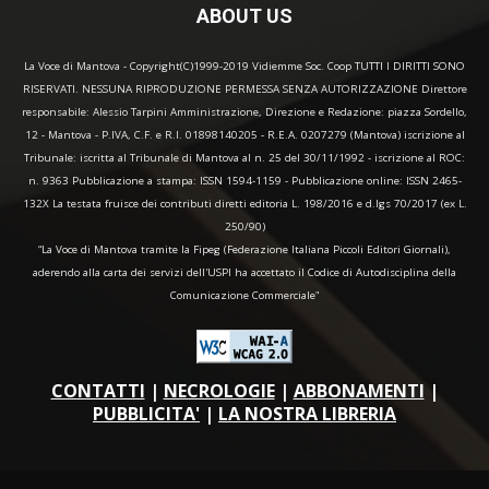
ABOUT US
La Voce di Mantova - Copyright(C)1999-2019 Vidiemme Soc. Coop TUTTI I DIRITTI SONO
RISERVATI. NESSUNA RIPRODUZIONE PERMESSA SENZA AUTORIZZAZIONE Direttore
responsabile: Alessio Tarpini Amministrazione, Direzione e Redazione: piazza Sordello,
12 - Mantova - P.IVA, C.F. e R.I. 01898140205 - R.E.A. 0207279 (Mantova) iscrizione al
Tribunale: iscritta al Tribunale di Mantova al n. 25 del 30/11/1992 - iscrizione al ROC:
n. 9363 Pubblicazione a stampa: ISSN 1594-1159 - Pubblicazione online: ISSN 2465-
132X La testata fruisce dei contributi diretti editoria L. 198/2016 e d.lgs 70/2017 (ex L.
250/90)
“La Voce di Mantova tramite la Fipeg (Federazione Italiana Piccoli Editori Giornali),
aderendo alla carta dei servizi dell'USPI ha accettato il Codice di Autodisciplina della
Comunicazione Commerciale"
CONTATTI
|
NECROLOGIE
|
ABBONAMENTI
|
PUBBLICITA'
|
LA NOSTRA LIBRERIA