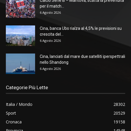
Calcio Serie B – Mantova, scatta la prevendita
per il match...
6 Agosto 2026
Cina, banca Ubs rialza al 4,5% le previsioni su
crescita del...
6 Agosto 2026
Cina, lanciati dal mare due satelliti iperspettrali
nello Shandong
6 Agosto 2026
Categorie Più Lette
Italia / Mondo
28302
Sport
20529
Cronaca
19158
Provincia
14548