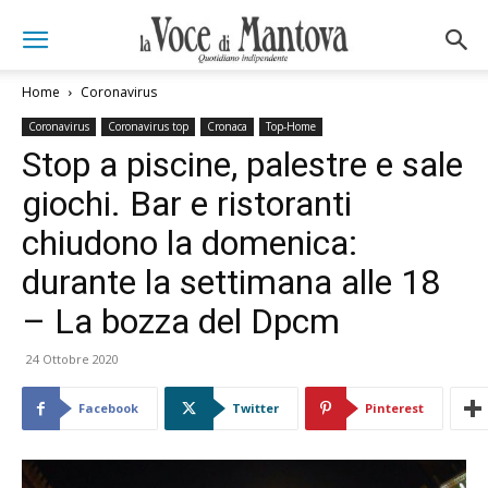
Home
Coronavirus
Coronavirus
Coronavirus top
Cronaca
Top-Home
Stop a piscine, palestre e sale
giochi. Bar e ristoranti
chiudono la domenica:
durante la settimana alle 18
– La bozza del Dpcm
24 Ottobre 2020
Facebook
Twitter
Pinterest