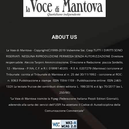
ABOUT US
La Voce di Mantova - Copyright(C)1999-2019 Vidiemme Soc. Coop TUTTI I DIRITTI SONO
RISERVATI. NESSUNA RIPRODUZIONE PERMESSA SENZA AUTORIZZAZIONE Direttore
responsabile: Alessio Tarpini Amministrazione, Direzione e Redazione: piazza Sordello,
12 - Mantova - P.IVA, C.F. e R.I. 01898140205 - R.E.A. 0207279 (Mantova) iscrizione al
Tribunale: iscritta al Tribunale di Mantova al n. 25 del 30/11/1992 - iscrizione al ROC:
n. 9363 Pubblicazione a stampa: ISSN 1594-1159 - Pubblicazione online: ISSN 2465-
132X La testata fruisce dei contributi diretti editoria L. 198/2016 e d.lgs 70/2017 (ex L.
250/90)
“La Voce di Mantova tramite la Fipeg (Federazione Italiana Piccoli Editori Giornali),
aderendo alla carta dei servizi dell'USPI ha accettato il Codice di Autodisciplina della
Comunicazione Commerciale"