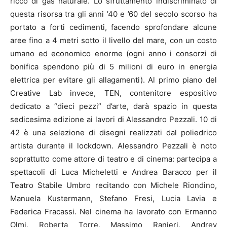
ricco di gas naturale. Lo sfruttamento indiscriminato di
questa risorsa tra gli anni ’40 e ’60 del secolo scorso ha
portato a forti cedimenti, facendo sprofondare alcune
aree fino a 4 metri sotto il livello del mare, con un costo
umano ed economico enorme (ogni anno i consorzi di
bonifica spendono più di 5 milioni di euro in energia
elettrica per evitare gli allagamenti). Al primo piano del
Creative Lab invece, TEN, contenitore espositivo
dedicato a “dieci pezzi” d’arte, darà spazio in questa
sedicesima edizione ai lavori di Alessandro Pezzali. 10 di
42 è una selezione di disegni realizzati dal poliedrico
artista durante il lockdown. Alessandro Pezzali è noto
soprattutto come attore di teatro e di cinema: partecipa a
spettacoli di Luca Micheletti e Andrea Baracco per il
Teatro Stabile Umbro recitando con Michele Riondino,
Manuela Kustermann, Stefano Fresi, Lucia Lavia e
Federica Fracassi. Nel cinema ha lavorato con Ermanno
Olmi, Roberta Torre, Massimo Ranieri, Andrey