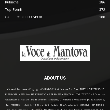
Rubriche
386
Top-Eventi
372
GALLERY DELLO SPORT
166
ABOUT US
La Voce di Mantova - Copyright(C)1999-2019 Vidiemme Soc. Coop TUTTI I DIRITTI SONO
RISERVATI. NESSUNA RIPRODUZIONE PERMESSA SENZA AUTORIZZAZIONE Direttore
responsabile: Alessio Tarpini Amministrazione, Direzione e Redazione: piazza Sordello,
12 - Mantova - P.IVA, C.F. e R.I. 01898140205 - R.E.A. 0207279 (Mantova) iscrizione al
Tribunale: iscritta al Tribunale di Mantova al n. 25 del 30/11/1992 - iscrizione al ROC: