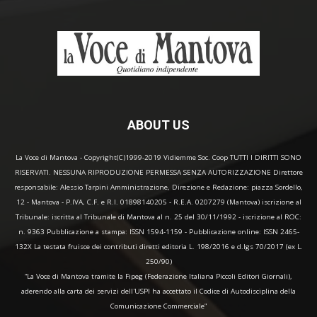
ABOUT US
La Voce di Mantova - Copyright(C)1999-2019 Vidiemme Soc. Coop TUTTI I DIRITTI SONO
RISERVATI. NESSUNA RIPRODUZIONE PERMESSA SENZA AUTORIZZAZIONE Direttore
responsabile: Alessio Tarpini Amministrazione, Direzione e Redazione: piazza Sordello,
12 - Mantova - P.IVA, C.F. e R.I. 01898140205 - R.E.A. 0207279 (Mantova) iscrizione al
Tribunale: iscritta al Tribunale di Mantova al n. 25 del 30/11/1992 - iscrizione al ROC:
n. 9363 Pubblicazione a stampa: ISSN 1594-1159 - Pubblicazione online: ISSN 2465-
132X La testata fruisce dei contributi diretti editoria L. 198/2016 e d.lgs 70/2017 (ex L.
250/90)
“La Voce di Mantova tramite la Fipeg (Federazione Italiana Piccoli Editori Giornali),
aderendo alla carta dei servizi dell'USPI ha accettato il Codice di Autodisciplina della
Comunicazione Commerciale"