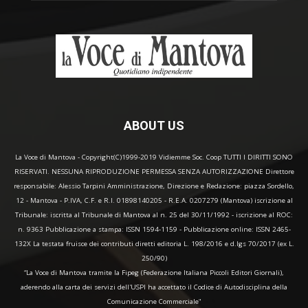
ABOUT US
La Voce di Mantova - Copyright(C)1999-2019 Vidiemme Soc. Coop TUTTI I DIRITTI SONO
RISERVATI. NESSUNA RIPRODUZIONE PERMESSA SENZA AUTORIZZAZIONE Direttore
responsabile: Alessio Tarpini Amministrazione, Direzione e Redazione: piazza Sordello,
12 - Mantova - P.IVA, C.F. e R.I. 01898140205 - R.E.A. 0207279 (Mantova) iscrizione al
Tribunale: iscritta al Tribunale di Mantova al n. 25 del 30/11/1992 - iscrizione al ROC:
n. 9363 Pubblicazione a stampa: ISSN 1594-1159 - Pubblicazione online: ISSN 2465-
132X La testata fruisce dei contributi diretti editoria L. 198/2016 e d.lgs 70/2017 (ex L.
250/90)
“La Voce di Mantova tramite la Fipeg (Federazione Italiana Piccoli Editori Giornali),
aderendo alla carta dei servizi dell'USPI ha accettato il Codice di Autodisciplina della
Comunicazione Commerciale"