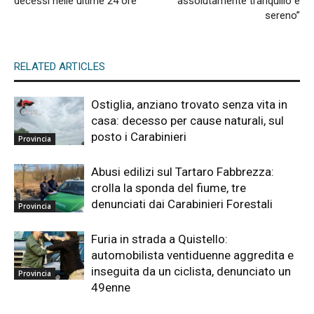
decessi nelle ultime 24 ore
assolutamente tranquillo e
sereno”
RELATED ARTICLES
Ostiglia, anziano trovato senza vita in
casa: decesso per cause naturali, sul
posto i Carabinieri
Provincia
Abusi edilizi sul Tartaro Fabbrezza:
crolla la sponda del fiume, tre
denunciati dai Carabinieri Forestali
Provincia
Furia in strada a Quistello:
automobilista ventiduenne aggredita e
inseguita da un ciclista, denunciato un
Provincia
49enne