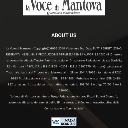
ABOUT US
La Voce di Mantova - Copyright(C)1999-2019 Vidiemme Soc. Coop TUTTI I DIRITTI SONO
RISERVATI. NESSUNA RIPRODUZIONE PERMESSA SENZA AUTORIZZAZIONE Direttore
responsabile: Alessio Tarpini Amministrazione, Direzione e Redazione: piazza Sordello,
12 - Mantova - P.IVA, C.F. e R.I. 01898140205 - R.E.A. 0207279 (Mantova) iscrizione al
Tribunale: iscritta al Tribunale di Mantova al n. 25 del 30/11/1992 - iscrizione al ROC:
n. 9363 Pubblicazione a stampa: ISSN 1594-1159 - Pubblicazione online: ISSN 2465-
132X La testata fruisce dei contributi diretti editoria L. 198/2016 e d.lgs 70/2017 (ex L.
250/90)
“La Voce di Mantova tramite la Fipeg (Federazione Italiana Piccoli Editori Giornali),
aderendo alla carta dei servizi dell'USPI ha accettato il Codice di Autodisciplina della
Comunicazione Commerciale"