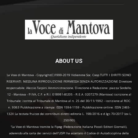
ABOUT US
La Voce di Mantova - Copyright(C)1999-2019 Vidiemme Soc. Coop TUTTI I DIRITTI SONO
RISERVATI. NESSUNA RIPRODUZIONE PERMESSA SENZA AUTORIZZAZIONE Direttore
responsabile: Alessio Tarpini Amministrazione, Direzione e Redazione: piazza Sordello,
12 - Mantova - P.IVA, C.F. e R.I. 01898140205 - R.E.A. 0207279 (Mantova) iscrizione al
Tribunale: iscritta al Tribunale di Mantova al n. 25 del 30/11/1992 - iscrizione al ROC:
n. 9363 Pubblicazione a stampa: ISSN 1594-1159 - Pubblicazione online: ISSN 2465-
132X La testata fruisce dei contributi diretti editoria L. 198/2016 e d.lgs 70/2017 (ex L.
250/90)
“La Voce di Mantova tramite la Fipeg (Federazione Italiana Piccoli Editori Giornali),
aderendo alla carta dei servizi dell'USPI ha accettato il Codice di Autodisciplina della