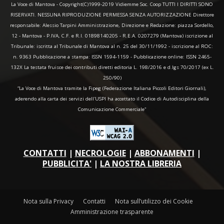
La Voce di Mantova - Copyright(C)1999-2019 Vidiemme Soc. Coop TUTTI I DIRITTI SONO
RISERVATI. NESSUNA RIPRODUZIONE PERMESSA SENZA AUTORIZZAZIONE Direttore
responsabile: Alessio Tarpini Amministrazione, Direzione e Redazione: piazza Sordello,
12 - Mantova - P.IVA, C.F. e R.I. 01898140205 - R.E.A. 0207279 (Mantova) iscrizione al
Tribunale: iscritta al Tribunale di Mantova al n. 25 del 30/11/1992 - iscrizione al ROC:
n. 9363 Pubblicazione a stampa: ISSN 1594-1159 - Pubblicazione online: ISSN 2465-
132X La testata fruisce dei contributi diretti editoria L. 198/2016 e d.lgs 70/2017 (ex L.
250/90)
“La Voce di Mantova tramite la Fipeg (Federazione Italiana Piccoli Editori Giornali),
aderendo alla carta dei servizi dell'USPI ha accettato il Codice di Autodisciplina della
Comunicazione Commerciale"
CONTATTI
|
NECROLOGIE
|
ABBONAMENTI
|
PUBBLICITA'
|
LA NOSTRA LIBRERIA
Nota sulla Privacy
Contatti
Nota sull’utilizzo dei Cookie
Amministrazione trasparente