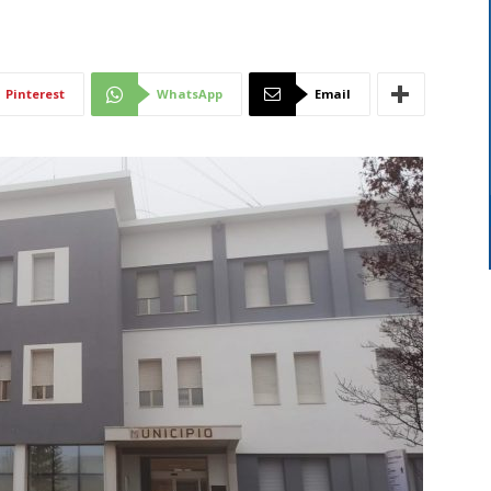
Di
Pinterest
WhatsApp
Email
Mantova