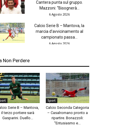
Cantera punta sul gruppo.
Mazzoni: “Bisognerà...
6 Agosto 2026
Calcio Serie B – Mantova, la
marcia d’avvicinamento al
campionato passa...
6 Agosto 2026
a Non Perdere
port
Sport
alcio Serie B – Mantova,
Calcio Seconda Categoria
il terzo portiere sarà
– Casalromano pronto a
Gasparini. Duello...
ripartire. Bonazzoli:
“Entusiasmo e...