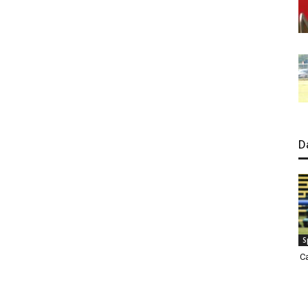
D
S
C