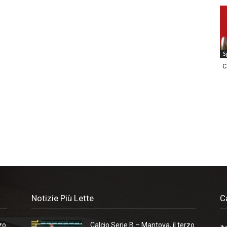
S
C
Notizie Più Lette
C
zo
Calcio Serie B – Mantova, il terzo