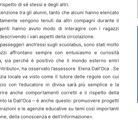
spetto di sé stessi e degli altri.
attenzione tra gli alunni, tanto che alcuni hanno elencato
itamente vengono tenuti da altri compagni durante il
 agenti hanno avuto modo di interagire con i ragazzi
escrivendo i vari aspetti della circolazione.
e, passeggeri anch’essi sugli scuolabus, sono stati molto
azzi affrontano sempre con entusiasmo e curiosità
a, sia perché è positivo che il mondo esterno entri
ntributo», ha osservato l’assessore Elena Dall’Oca . Se
izia locale va visto come il tutore delle regole con cui
cio con l’educatore in divisa sarà più semplice e la
ire anche comportamenti corretti e il rispetto della
giunto la Dall’Oca – è anche questo: promuovere progetti
razioni e le agenzie educative su temi così importanti
ione, della conoscenza e dell’informazione».