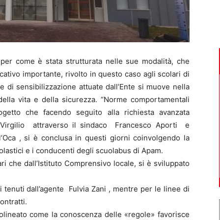
per come è stata strutturata nelle sue modalità, che
tivo importante, rivolto in questo caso agli scolari di
 di sensibilizzazione attuate dall’Ente si muove nella
della vita e della sicurezza. “Norme comportamentali
rogetto che facendo seguito alla richiesta avanzata
Virgilio attraverso il sindaco Francesco Aporti e
l’Oca , si è conclusa in questi giorni coinvolgendo la
scolastici e i conducenti degli scuolabus di Apam.
ari che dall’Istituto Comprensivo locale, si è sviluppato
i tenuti dall’agente Fulvia Zani , mentre per le linee di
ntratti.
ottolineato come la conoscenza delle «regole» favorisce