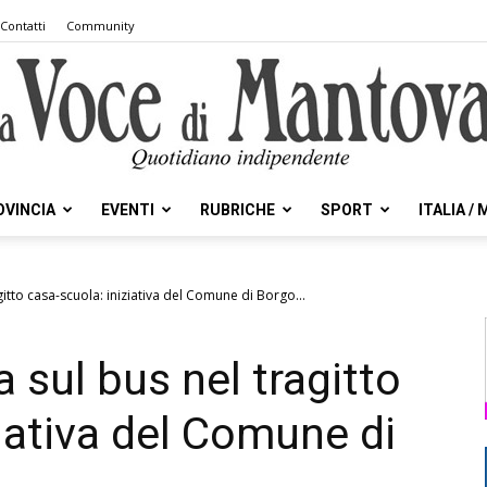
Contatti
Community
OVINCIA
EVENTI
RUBRICHE
SPORT
ITALIA /
la
gitto casa-scuola: iniziativa del Comune di Borgo...
 sul bus nel tragitto
Voce
iativa del Comune di