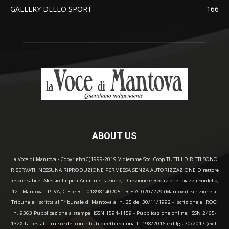
GALLERY DELLO SPORT
166
ABOUT US
La Voce di Mantova - Copyright(C)1999-2019 Vidiemme Soc. Coop TUTTI I DIRITTI SONO
RISERVATI. NESSUNA RIPRODUZIONE PERMESSA SENZA AUTORIZZAZIONE Direttore
responsabile: Alessio Tarpini Amministrazione, Direzione e Redazione: piazza Sordello,
12 - Mantova - P.IVA, C.F. e R.I. 01898140205 - R.E.A. 0207279 (Mantova) iscrizione al
Tribunale: iscritta al Tribunale di Mantova al n. 25 del 30/11/1992 - iscrizione al ROC:
n. 9363 Pubblicazione a stampa: ISSN 1594-1159 - Pubblicazione online: ISSN 2465-
132X La testata fruisce dei contributi diretti editoria L. 198/2016 e d.lgs 70/2017 (ex L.