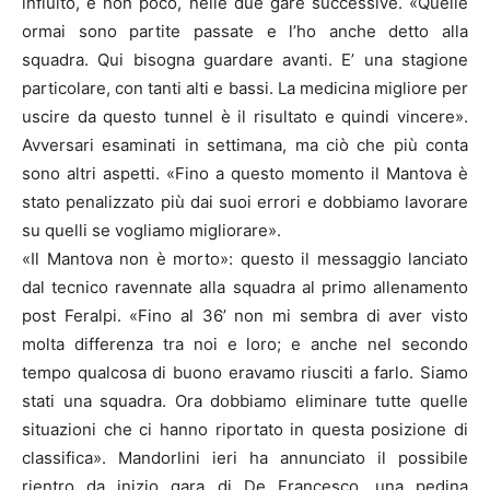
influito, e non poco, nelle due gare successive. «Quelle
ormai sono partite passate e l’ho anche detto alla
squadra. Qui bisogna guardare avanti. E’ una stagione
particolare, con tanti alti e bassi. La medicina migliore per
uscire da questo tunnel è il risultato e quindi vincere».
Avversari esaminati in settimana, ma ciò che più conta
sono altri aspetti. «Fino a questo momento il Mantova è
stato penalizzato più dai suoi errori e dobbiamo lavorare
su quelli se vogliamo migliorare».
«Il Mantova non è morto»: questo il messaggio lanciato
dal tecnico ravennate alla squadra al primo allenamento
post Feralpi. «Fino al 36’ non mi sembra di aver visto
molta differenza tra noi e loro; e anche nel secondo
tempo qualcosa di buono eravamo riusciti a farlo. Siamo
stati una squadra. Ora dobbiamo eliminare tutte quelle
situazioni che ci hanno riportato in questa posizione di
classifica». Mandorlini ieri ha annunciato il possibile
rientro da inizio gara di De Francesco, una pedina