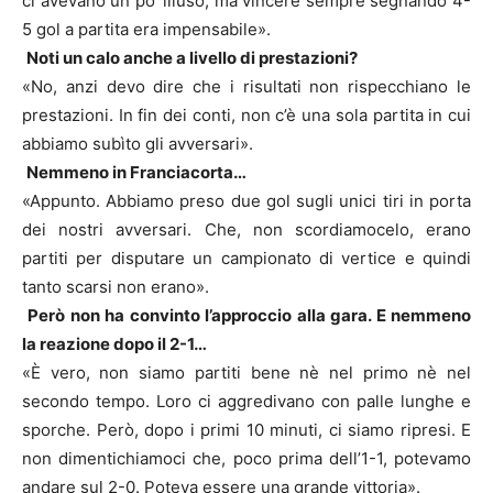
ci avevano un po’ illuso, ma vincere sempre segnando 4-
5 gol a partita era impensabile».
Noti un calo anche a livello di prestazioni?
«No, anzi devo dire che i risultati non rispecchiano le
prestazioni. In fin dei conti, non c’è una sola partita in cui
abbiamo subìto gli avversari».
Nemmeno in Franciacorta…
«Appunto. Abbiamo preso due gol sugli unici tiri in porta
dei nostri avversari. Che, non scordiamocelo, erano
partiti per disputare un campionato di vertice e quindi
tanto scarsi non erano».
Però non ha convinto l’approccio alla gara. E nemmeno
la reazione dopo il 2-1…
«È vero, non siamo partiti bene nè nel primo nè nel
secondo tempo. Loro ci aggredivano con palle lunghe e
sporche. Però, dopo i primi 10 minuti, ci siamo ripresi. E
non dimentichiamoci che, poco prima dell’1-1, potevamo
andare sul 2-0. Poteva essere una grande vittoria».