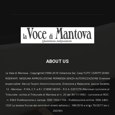
ABOUT US
La Voce di Mantova - Copyright(C)1999-2019 Vidiemme Soc. Coop TUTTI I DIRITTI SONO
RISERVATI. NESSUNA RIPRODUZIONE PERMESSA SENZA AUTORIZZAZIONE Direttore
responsabile: Alessio Tarpini Amministrazione, Direzione e Redazione: piazza Sordello,
12 - Mantova - P.IVA, C.F. e R.I. 01898140205 - R.E.A. 0207279 (Mantova) iscrizione al
Tribunale: iscritta al Tribunale di Mantova al n. 25 del 30/11/1992 - iscrizione al ROC:
n. 9363 Pubblicazione a stampa: ISSN 1594-1159 - Pubblicazione online: ISSN 2465-
132X La testata fruisce dei contributi diretti editoria L. 198/2016 e d.lgs 70/2017 (ex L.
250/90)