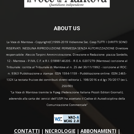
ABOUT US
La Voce di Mantova - Copyright(C)1999-2019 Vidiemme Soc. Coop TUTTI I DIRITTI SONO
RISERVATI. NESSUNA RIPRODUZIONE PERMESSA SENZA AUTORIZZAZIONE Direttore
responsabile: Alessio Tarpini Amministrazione, Direzione e Redazione: piazza Sordello,
12 - Mantova - P.IVA, C.F. e R.I. 01898140205 - R.E.A. 0207279 (Mantova) iscrizione al
Tribunale: iscritta al Tribunale di Mantova al n. 25 del 30/11/1992 - iscrizione al ROC:
n. 9363 Pubblicazione a stampa: ISSN 1594-1159 - Pubblicazione online: ISSN 2465-
132X La testata fruisce dei contributi diretti editoria L. 198/2016 e d.lgs 70/2017 (ex L.
250/90)
“La Voce di Mantova tramite la Fipeg (Federazione Italiana Piccoli Editori Giornali),
aderendo alla carta dei servizi dell'USPI ha accettato il Codice di Autodisciplina della
Comunicazione Commerciale"
CONTATTI
|
NECROLOGIE
|
ABBONAMENTI
|