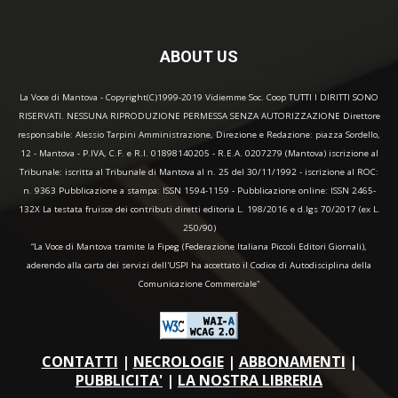
ABOUT US
La Voce di Mantova - Copyright(C)1999-2019 Vidiemme Soc. Coop TUTTI I DIRITTI SONO
RISERVATI. NESSUNA RIPRODUZIONE PERMESSA SENZA AUTORIZZAZIONE Direttore
responsabile: Alessio Tarpini Amministrazione, Direzione e Redazione: piazza Sordello,
12 - Mantova - P.IVA, C.F. e R.I. 01898140205 - R.E.A. 0207279 (Mantova) iscrizione al
Tribunale: iscritta al Tribunale di Mantova al n. 25 del 30/11/1992 - iscrizione al ROC:
n. 9363 Pubblicazione a stampa: ISSN 1594-1159 - Pubblicazione online: ISSN 2465-
132X La testata fruisce dei contributi diretti editoria L. 198/2016 e d.lgs 70/2017 (ex L.
250/90)
“La Voce di Mantova tramite la Fipeg (Federazione Italiana Piccoli Editori Giornali),
aderendo alla carta dei servizi dell'USPI ha accettato il Codice di Autodisciplina della
Comunicazione Commerciale"
CONTATTI
|
NECROLOGIE
|
ABBONAMENTI
|
PUBBLICITA'
|
LA NOSTRA LIBRERIA