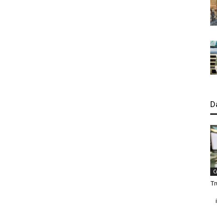
D
C
Tr