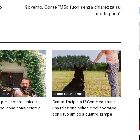
o
Governo, Conte “M5s fuori senza chiarezza su
nostri punti”
 felice
Il mio cane è felice
per il nostro amico a
Cani indisciplinati? Come costruire
pe: cosa considerare?
una relazione solida e collaborativa
con il tuo amico a quattro zampe