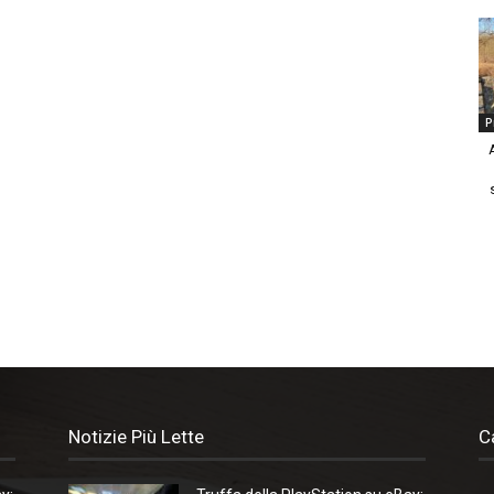
P
Notizie Più Lette
C