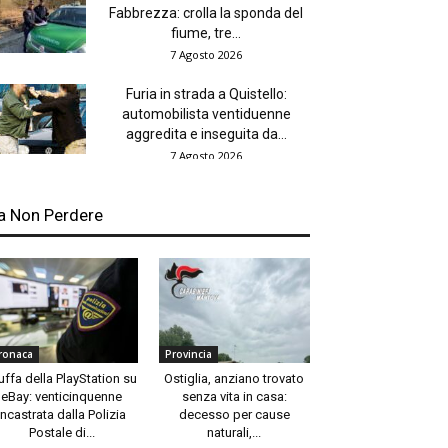
Fabbrezza: crolla la sponda del
fiume, tre...
7 Agosto 2026
Furia in strada a Quistello:
automobilista ventiduenne
aggredita e inseguita da...
7 Agosto 2026
a Non Perdere
ronaca
Provincia
uffa della PlayStation su
Ostiglia, anziano trovato
eBay: venticinquenne
senza vita in casa:
incastrata dalla Polizia
decesso per cause
Postale di...
naturali,...