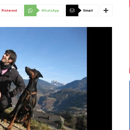
Di
Pinterest
WhatsApp
Email
Mantova