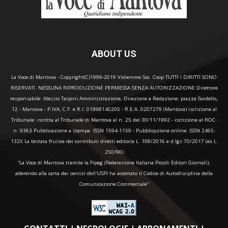
ABOUT US
La Voce di Mantova - Copyright(C)1999-2019 Vidiemme Soc. Coop TUTTI I DIRITTI SONO
RISERVATI. NESSUNA RIPRODUZIONE PERMESSA SENZA AUTORIZZAZIONE Direttore
responsabile: Alessio Tarpini Amministrazione, Direzione e Redazione: piazza Sordello,
12 - Mantova - P.IVA, C.F. e R.I. 01898140205 - R.E.A. 0207279 (Mantova) iscrizione al
Tribunale: iscritta al Tribunale di Mantova al n. 25 del 30/11/1992 - iscrizione al ROC:
n. 9363 Pubblicazione a stampa: ISSN 1594-1159 - Pubblicazione online: ISSN 2465-
132X La testata fruisce dei contributi diretti editoria L. 198/2016 e d.lgs 70/2017 (ex L.
250/90)
“La Voce di Mantova tramite la Fipeg (Federazione Italiana Piccoli Editori Giornali),
aderendo alla carta dei servizi dell'USPI ha accettato il Codice di Autodisciplina della
Comunicazione Commerciale"