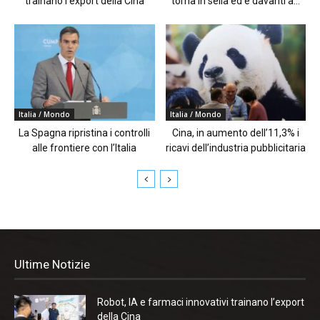
trainano l’export della Cina
torna in sella ed è davanti a...
Italia / Mondo
Italia / Mondo
La Spagna ripristina i controlli
Cina, in aumento dell’11,3% i
alle frontiere con l’Italia
ricavi dell’industria pubblicitaria
Ultime Notizie
Robot, IA e farmaci innovativi trainano l’export
della Cina