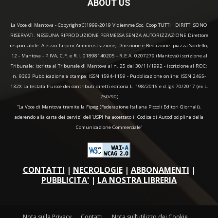
ABOUT US
La Voce di Mantova - Copyright(C)1999-2019 Vidiemme Soc. Coop TUTTI I DIRITTI SONO
RISERVATI. NESSUNA RIPRODUZIONE PERMESSA SENZA AUTORIZZAZIONE Direttore
responsabile: Alessio Tarpini Amministrazione, Direzione e Redazione: piazza Sordello,
12 - Mantova - P.IVA, C.F. e R.I. 01898140205 - R.E.A. 0207279 (Mantova) iscrizione al
Tribunale: iscritta al Tribunale di Mantova al n. 25 del 30/11/1992 - iscrizione al ROC:
n. 9363 Pubblicazione a stampa: ISSN 1594-1159 - Pubblicazione online: ISSN 2465-
132X La testata fruisce dei contributi diretti editoria L. 198/2016 e d.lgs 70/2017 (ex L.
250/90)
“La Voce di Mantova tramite la Fipeg (Federazione Italiana Piccoli Editori Giornali),
aderendo alla carta dei servizi dell'USPI ha accettato il Codice di Autodisciplina della
Comunicazione Commerciale"
CONTATTI
|
NECROLOGIE
|
ABBONAMENTI
|
PUBBLICITA'
|
LA NOSTRA LIBRERIA
Nota sulla Privacy
Contatti
Nota sull’utilizzo dei Cookie