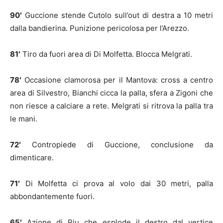
90′
Guccione stende Cutolo sull’out di destra a 10 metri
dalla bandierina. Punizione pericolosa per l’Arezzo.
81′
Tiro da fuori area di Di Molfetta. Blocca Melgrati.
78′
Occasione clamorosa per il Mantova: cross a centro
area di Silvestro, Bianchi cicca la palla, sfera a Zigoni che
non riesce a calciare a rete. Melgrati si ritrova la palla tra
le mani.
72′
Contropiede di Guccione, conclusione da
dimenticare.
71′
Di Molfetta ci prova al volo dai 30 metri, palla
abbondantemente fuori.
65′
Azione di Piu che esplode il destro dal vertice