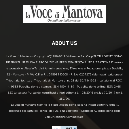
ABOUT US
La Voce di Mantova - Copyright(C)1999-2019 Vidiemme Soc. Coop TUTTI I DIRITTI SONO
RISERVATI. NESSUNA RIPRODUZIONE PERMESSA SENZA AUTORIZZAZIONE Direttore
responsabile: Alessio Tarpini Amministrazione, Direzione e Redazione: piazza Sordello,
12 - Mantova - P.IVA, C.F. e R.I. 01898140205 - R.E.A. 0207279 (Mantova) iscrizione al
Tribunale: iscritta al Tribunale di Mantova al n. 25 del 30/11/1992 - iscrizione al ROC:
n. 9363 Pubblicazione a stampa: ISSN 1594-1159 - Pubblicazione online: ISSN 2465-
132X La testata fruisce dei contributi diretti editoria L. 198/2016 e d.lgs 70/2017 (ex L.
250/90)
“La Voce di Mantova tramite la Fipeg (Federazione Italiana Piccoli Editori Giornali),
aderendo alla carta dei servizi dell'USPI ha accettato il Codice di Autodisciplina della
Comunicazione Commerciale"