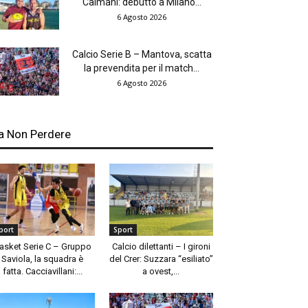
Caimani: debutto a Milano...
6 Agosto 2026
Calcio Serie B – Mantova, scatta
la prevendita per il match...
6 Agosto 2026
a Non Perdere
port
Sport
asket Serie C – Gruppo
Calcio dilettanti – I gironi
Saviola, la squadra è
del Crer: Suzzara “esiliato”
fatta. Cacciavillani:...
a ovest,...