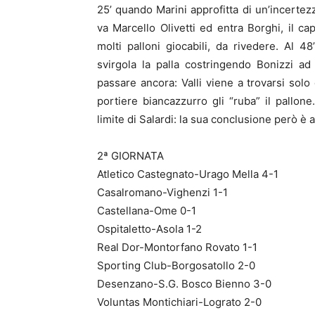
25’ quando Marini approfitta di un’incertezz
va Marcello Olivetti ed entra Borghi, il c
molti palloni giocabili, da rivedere. Al 4
svirgola la palla costringendo Bonizzi ad 
passare ancora: Valli viene a trovarsi solo 
portiere biancazzurro gli “ruba” il pallon
limite di Salardi: la sua conclusione però è a
2ª GIORNATA
Atletico Castegnato-Urago Mella 4-1
Casalromano-Vighenzi 1-1
Castellana-Ome 0-1
Ospitaletto-Asola 1-2
Real Dor-Montorfano Rovato 1-1
Sporting Club-Borgosatollo 2-0
Desenzano-S.G. Bosco Bienno 3-0
Voluntas Montichiari-Lograto 2-0