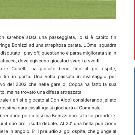
n sarebbe stata una passeggiata, lo si è capito fin
stringe Bonizzi ad una strepitosa parata. L’Ome, squadra
isputato i play off, quest’anno è parsa migliorata sia in
attacco, dove agiscono giocatori svegli e svelti.
tore Cobelli, ha giocato bene fino al gol ospite,
tiri in porta. Una volta passata in svantaggio per
sivo del 2002 che nelle gare di Coppa ha fatto la sua
to, ma ha trovato una difesa attrezzata.
ntrale (ieri si è giocato al Don Aldo) considerando jellato
prossima gara casalinga si giocherà al Comunale.
si rendono pericolosi ma Bonizzi non si fa sorprendere.
i il suo tiro risulta debole. Al 20’ una bella punizione
tiere in angolo. E’ il preludio al gol ospite, che giunge al