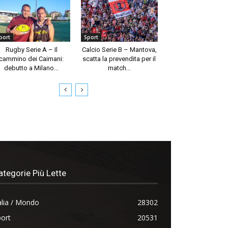
port
Sport
Rugby Serie A – Il
Calcio Serie B – Mantova,
cammino dei Caimani:
scatta la prevendita per il
debutto a Milano...
match...
ategorie Più Lette
alia / Mondo
28302
ort
20531