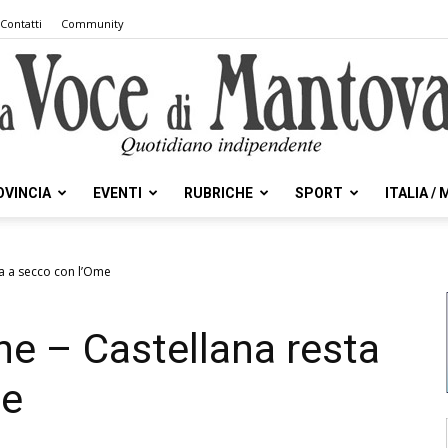
Contatti
Community
OVINCIA
EVENTI
RUBRICHE
SPORT
ITALIA /
la
a a secco con l’Ome
e – Castellana resta
Voce
me