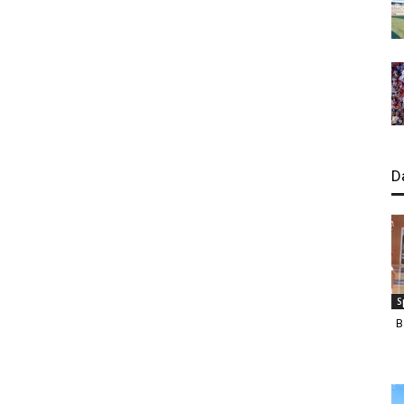
D
S
B