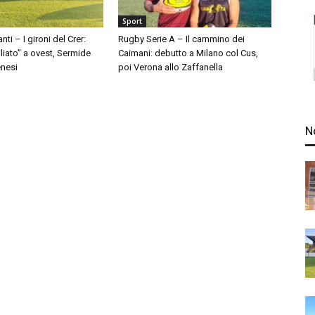
Sport
anti – I gironi del Crer:
Rugby Serie A – Il cammino dei
liato” a ovest, Sermide
Caimani: debutto a Milano col Cus,
nesi
poi Verona allo Zaffanella
N