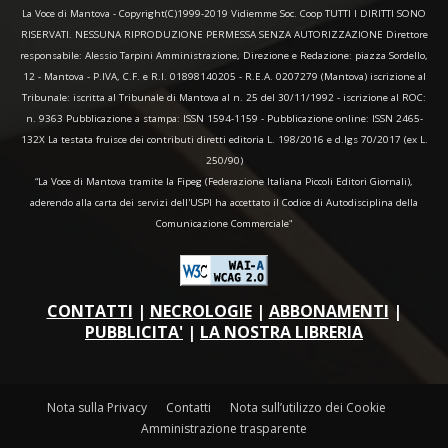
La Voce di Mantova - Copyright(C)1999-2019 Vidiemme Soc. Coop TUTTI I DIRITTI SONO
RISERVATI. NESSUNA RIPRODUZIONE PERMESSA SENZA AUTORIZZAZIONE Direttore
responsabile: Alessio Tarpini Amministrazione, Direzione e Redazione: piazza Sordello,
12 - Mantova - P.IVA, C.F. e R.I. 01898140205 - R.E.A. 0207279 (Mantova) iscrizione al
Tribunale: iscritta al Tribunale di Mantova al n. 25 del 30/11/1992 - iscrizione al ROC:
n. 9363 Pubblicazione a stampa: ISSN 1594-1159 - Pubblicazione online: ISSN 2465-
132X La testata fruisce dei contributi diretti editoria L. 198/2016 e d.lgs 70/2017 (ex L.
250/90)
“La Voce di Mantova tramite la Fipeg (Federazione Italiana Piccoli Editori Giornali),
aderendo alla carta dei servizi dell'USPI ha accettato il Codice di Autodisciplina della
Comunicazione Commerciale"
CONTATTI
|
NECROLOGIE
|
ABBONAMENTI
|
PUBBLICITA'
|
LA NOSTRA LIBRERIA
Nota sulla Privacy
Contatti
Nota sull’utilizzo dei Cookie
Amministrazione trasparente