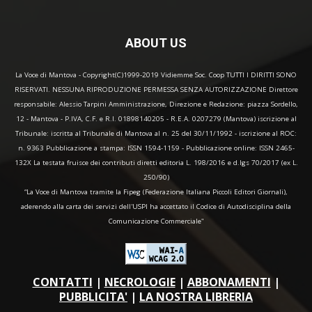
ABOUT US
La Voce di Mantova - Copyright(C)1999-2019 Vidiemme Soc. Coop TUTTI I DIRITTI SONO
RISERVATI. NESSUNA RIPRODUZIONE PERMESSA SENZA AUTORIZZAZIONE Direttore
responsabile: Alessio Tarpini Amministrazione, Direzione e Redazione: piazza Sordello,
12 - Mantova - P.IVA, C.F. e R.I. 01898140205 - R.E.A. 0207279 (Mantova) iscrizione al
Tribunale: iscritta al Tribunale di Mantova al n. 25 del 30/11/1992 - iscrizione al ROC:
n. 9363 Pubblicazione a stampa: ISSN 1594-1159 - Pubblicazione online: ISSN 2465-
132X La testata fruisce dei contributi diretti editoria L. 198/2016 e d.lgs 70/2017 (ex L.
250/90)
“La Voce di Mantova tramite la Fipeg (Federazione Italiana Piccoli Editori Giornali),
aderendo alla carta dei servizi dell'USPI ha accettato il Codice di Autodisciplina della
Comunicazione Commerciale"
CONTATTI
|
NECROLOGIE
|
ABBONAMENTI
|
PUBBLICITA'
|
LA NOSTRA LIBRERIA