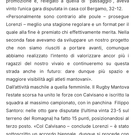
promozione e, relegato a quella di “passaggio”, aveva
vinto l’unica gara disputata in casa col Bergamo, 32-12.
«Personalmente sono contrario alle poule – prosegue
Lorenzi – meglio una stagione regolare e un format per il
quale alla fine è premiato chi effettivamente merita. Nella
seconda fase avevamo da sviluppare un nostro progetto
che non siamo riusciti a portare avanti, comunque
abbiamo realizzato l’intento di valorizzare ancor più i
ragazzi del nostro vivaio e continueremo su questa
strada anche in futuro: dare dunque più spazio e
maggiore visibilità agli atleti mantovani».
Dall’attività maschile a quella femminile. Il Rugby Mantova
l’estate scorsa ha unito le forze con Calvisano e iscritto la
squadra al massimo campionato, con in panchina Filippo
Santoro: nelle otto gare disputate (l’ultima vinta 23-5 sul
terreno del Romagna) ha fatto 15 punti, posizionandosi al
terzo posto. «Col Calvisano – conclude Lorenzi – è stato
sottoscritto un accordo biennale, dunque si procede con