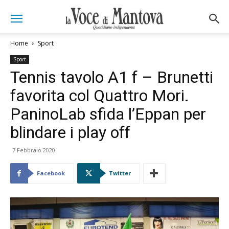
Home
Sport
Sport
Tennis tavolo A1 f – Brunetti
favorita col Quattro Mori.
PaninoLab sfida l’Eppan per
blindare i play off
7 Febbraio 2020
Facebook
Twitter