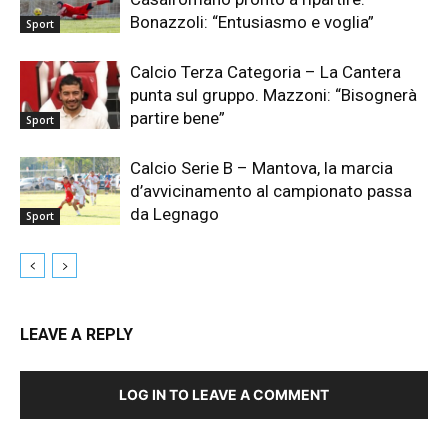
Bonazzoli: “Entusiasmo e voglia”
Sport
Calcio Terza Categoria – La Cantera
punta sul gruppo. Mazzoni: “Bisognerà
partire bene”
Sport
Calcio Serie B – Mantova, la marcia
d’avvicinamento al campionato passa
da Legnago
Sport
LEAVE A REPLY
LOG IN TO LEAVE A COMMENT