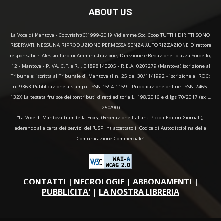
ABOUT US
La Voce di Mantova - Copyright(C)1999-2019 Vidiemme Soc. Coop TUTTI I DIRITTI SONO
RISERVATI. NESSUNA RIPRODUZIONE PERMESSA SENZA AUTORIZZAZIONE Direttore
responsabile: Alessio Tarpini Amministrazione, Direzione e Redazione: piazza Sordello,
12 - Mantova - P.IVA, C.F. e R.I. 01898140205 - R.E.A. 0207279 (Mantova) iscrizione al
Tribunale: iscritta al Tribunale di Mantova al n. 25 del 30/11/1992 - iscrizione al ROC:
n. 9363 Pubblicazione a stampa: ISSN 1594-1159 - Pubblicazione online: ISSN 2465-
132X La testata fruisce dei contributi diretti editoria L. 198/2016 e d.lgs 70/2017 (ex L.
250/90)
“La Voce di Mantova tramite la Fipeg (Federazione Italiana Piccoli Editori Giornali),
aderendo alla carta dei servizi dell'USPI ha accettato il Codice di Autodisciplina della
Comunicazione Commerciale"
CONTATTI
|
NECROLOGIE
|
ABBONAMENTI
|
PUBBLICITA'
|
LA NOSTRA LIBRERIA