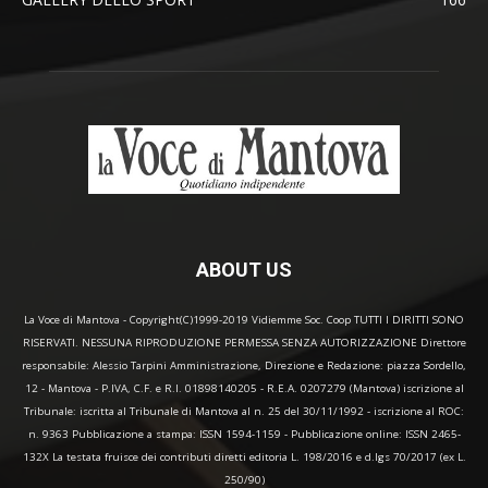
ABOUT US
La Voce di Mantova - Copyright(C)1999-2019 Vidiemme Soc. Coop TUTTI I DIRITTI SONO
RISERVATI. NESSUNA RIPRODUZIONE PERMESSA SENZA AUTORIZZAZIONE Direttore
responsabile: Alessio Tarpini Amministrazione, Direzione e Redazione: piazza Sordello,
12 - Mantova - P.IVA, C.F. e R.I. 01898140205 - R.E.A. 0207279 (Mantova) iscrizione al
Tribunale: iscritta al Tribunale di Mantova al n. 25 del 30/11/1992 - iscrizione al ROC:
n. 9363 Pubblicazione a stampa: ISSN 1594-1159 - Pubblicazione online: ISSN 2465-
132X La testata fruisce dei contributi diretti editoria L. 198/2016 e d.lgs 70/2017 (ex L.
250/90)