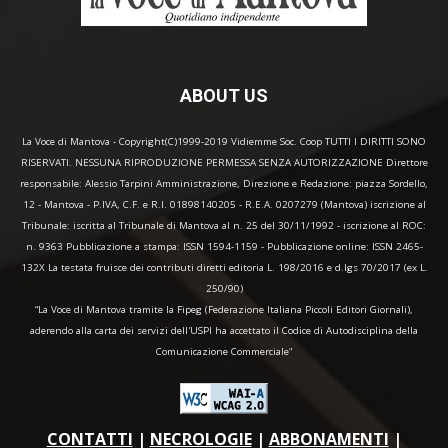
ABOUT US
La Voce di Mantova - Copyright(C)1999-2019 Vidiemme Soc. Coop TUTTI I DIRITTI SONO
RISERVATI. NESSUNA RIPRODUZIONE PERMESSA SENZA AUTORIZZAZIONE Direttore
responsabile: Alessio Tarpini Amministrazione, Direzione e Redazione: piazza Sordello,
12 - Mantova - P.IVA, C.F. e R.I. 01898140205 - R.E.A. 0207279 (Mantova) iscrizione al
Tribunale: iscritta al Tribunale di Mantova al n. 25 del 30/11/1992 - iscrizione al ROC:
n. 9363 Pubblicazione a stampa: ISSN 1594-1159 - Pubblicazione online: ISSN 2465-
132X La testata fruisce dei contributi diretti editoria L. 198/2016 e d.lgs 70/2017 (ex L.
250/90)
“La Voce di Mantova tramite la Fipeg (Federazione Italiana Piccoli Editori Giornali),
aderendo alla carta dei servizi dell'USPI ha accettato il Codice di Autodisciplina della
Comunicazione Commerciale"
CONTATTI
|
NECROLOGIE
|
ABBONAMENTI
|