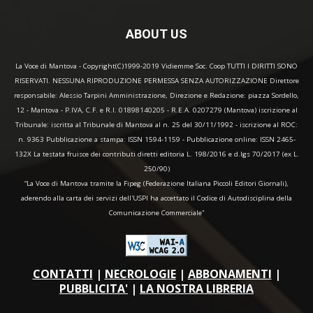
ABOUT US
La Voce di Mantova - Copyright(C)1999-2019 Vidiemme Soc. Coop TUTTI I DIRITTI SONO
RISERVATI. NESSUNA RIPRODUZIONE PERMESSA SENZA AUTORIZZAZIONE Direttore
responsabile: Alessio Tarpini Amministrazione, Direzione e Redazione: piazza Sordello,
12 - Mantova - P.IVA, C.F. e R.I. 01898140205 - R.E.A. 0207279 (Mantova) iscrizione al
Tribunale: iscritta al Tribunale di Mantova al n. 25 del 30/11/1992 - iscrizione al ROC:
n. 9363 Pubblicazione a stampa: ISSN 1594-1159 - Pubblicazione online: ISSN 2465-
132X La testata fruisce dei contributi diretti editoria L. 198/2016 e d.lgs 70/2017 (ex L.
250/90)
“La Voce di Mantova tramite la Fipeg (Federazione Italiana Piccoli Editori Giornali),
aderendo alla carta dei servizi dell'USPI ha accettato il Codice di Autodisciplina della
Comunicazione Commerciale"
CONTATTI
|
NECROLOGIE
|
ABBONAMENTI
|
PUBBLICITA'
|
LA NOSTRA LIBRERIA