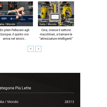
talia / Mondo
Italia / Mondo
En plein Pellacani agli
Cina, cresce il settore
Europei, il quinto oro
macchinari, a trainare le
arriva nel sincro...
“attrezzature intelligenti”
ategorie Più Lette
alia / Mondo
28313