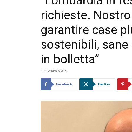
“Lombardia in te
richieste. Nostro
garantire case pi
sostenibili, sane
in bolletta”
10 Gennaio 2022
Facebook
Twitter