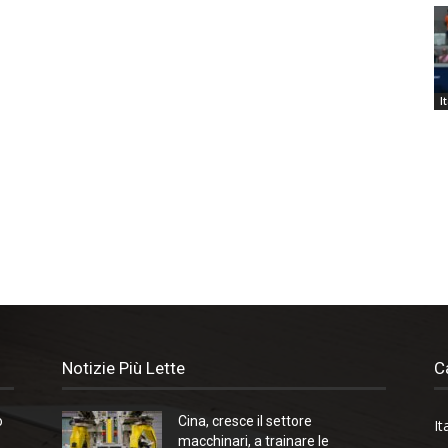
I
Notizie Più Lette
C
o
Cina, cresce il settore
It
macchinari, a trainare le