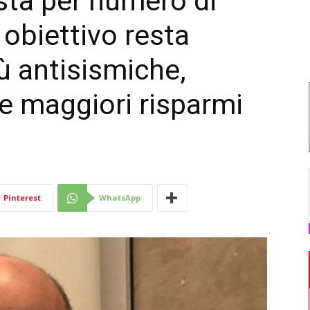
sta per numero di
 obiettivo resta
Di
ù antisismiche,
 e maggiori risparmi
Mantova
Pinterest
WhatsApp