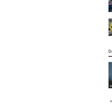
D
I
i