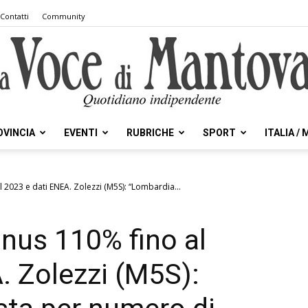
Contatti
Community
OVINCIA
EVENTI
RUBRICHE
SPORT
ITALIA /
la
2023 e dati ENEA. Zolezzi (M5S): “Lombardia...
nus 110% fino al
Voce
. Zolezzi (M5S):