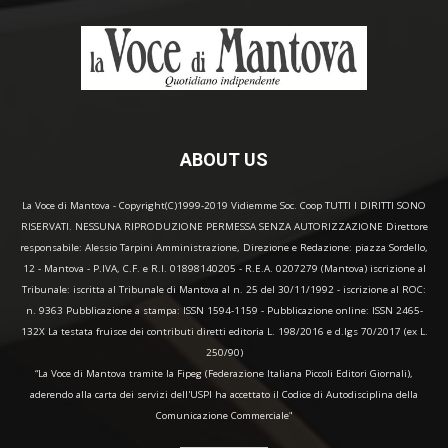
ABOUT US
La Voce di Mantova - Copyright(C)1999-2019 Vidiemme Soc. Coop TUTTI I DIRITTI SONO
RISERVATI. NESSUNA RIPRODUZIONE PERMESSA SENZA AUTORIZZAZIONE Direttore
responsabile: Alessio Tarpini Amministrazione, Direzione e Redazione: piazza Sordello,
12 - Mantova - P.IVA, C.F. e R.I. 01898140205 - R.E.A. 0207279 (Mantova) iscrizione al
Tribunale: iscritta al Tribunale di Mantova al n. 25 del 30/11/1992 - iscrizione al ROC:
n. 9363 Pubblicazione a stampa: ISSN 1594-1159 - Pubblicazione online: ISSN 2465-
132X La testata fruisce dei contributi diretti editoria L. 198/2016 e d.lgs 70/2017 (ex L.
250/90)
“La Voce di Mantova tramite la Fipeg (Federazione Italiana Piccoli Editori Giornali),
aderendo alla carta dei servizi dell'USPI ha accettato il Codice di Autodisciplina della
Comunicazione Commerciale"