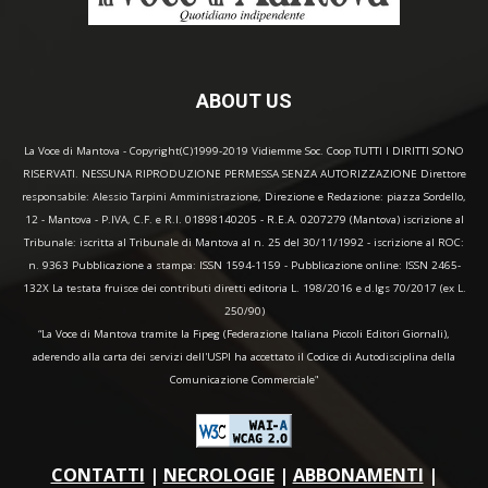
ABOUT US
La Voce di Mantova - Copyright(C)1999-2019 Vidiemme Soc. Coop TUTTI I DIRITTI SONO
RISERVATI. NESSUNA RIPRODUZIONE PERMESSA SENZA AUTORIZZAZIONE Direttore
responsabile: Alessio Tarpini Amministrazione, Direzione e Redazione: piazza Sordello,
12 - Mantova - P.IVA, C.F. e R.I. 01898140205 - R.E.A. 0207279 (Mantova) iscrizione al
Tribunale: iscritta al Tribunale di Mantova al n. 25 del 30/11/1992 - iscrizione al ROC:
n. 9363 Pubblicazione a stampa: ISSN 1594-1159 - Pubblicazione online: ISSN 2465-
132X La testata fruisce dei contributi diretti editoria L. 198/2016 e d.lgs 70/2017 (ex L.
250/90)
“La Voce di Mantova tramite la Fipeg (Federazione Italiana Piccoli Editori Giornali),
aderendo alla carta dei servizi dell'USPI ha accettato il Codice di Autodisciplina della
Comunicazione Commerciale"
CONTATTI
|
NECROLOGIE
|
ABBONAMENTI
|