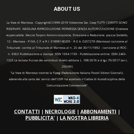
ABOUT US
La Voce di Mantova - Copyright(C)1999-2019 Vidiemme Soc. Coop TUTTI I DIRITTI SONO
RISERVATI. NESSUNA RIPRODUZIONE PERMESSA SENZA AUTORIZZAZIONE Direttore
responsabile: Alessio Tarpini Amministrazione, Direzione e Redazione: piazza Sordello,
12 - Mantova - P.IVA, C.F. e R.I. 01898140205 - R.E.A. 0207279 (Mantova) iscrizione al
Tribunale: iscritta al Tribunale di Mantova al n. 25 del 30/11/1992 - iscrizione al ROC:
n. 9363 Pubblicazione a stampa: ISSN 1594-1159 - Pubblicazione online: ISSN 2465-
132X La testata fruisce dei contributi diretti editoria L. 198/2016 e d.lgs 70/2017 (ex L.
250/90)
“La Voce di Mantova tramite la Fipeg (Federazione Italiana Piccoli Editori Giornali),
aderendo alla carta dei servizi dell'USPI ha accettato il Codice di Autodisciplina della
Comunicazione Commerciale"
CONTATTI
|
NECROLOGIE
|
ABBONAMENTI
|
PUBBLICITA'
|
LA NOSTRA LIBRERIA