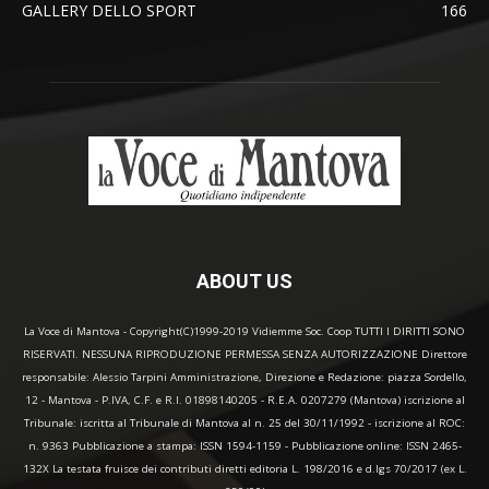
GALLERY DELLO SPORT
166
ABOUT US
La Voce di Mantova - Copyright(C)1999-2019 Vidiemme Soc. Coop TUTTI I DIRITTI SONO
RISERVATI. NESSUNA RIPRODUZIONE PERMESSA SENZA AUTORIZZAZIONE Direttore
responsabile: Alessio Tarpini Amministrazione, Direzione e Redazione: piazza Sordello,
12 - Mantova - P.IVA, C.F. e R.I. 01898140205 - R.E.A. 0207279 (Mantova) iscrizione al
Tribunale: iscritta al Tribunale di Mantova al n. 25 del 30/11/1992 - iscrizione al ROC:
n. 9363 Pubblicazione a stampa: ISSN 1594-1159 - Pubblicazione online: ISSN 2465-
132X La testata fruisce dei contributi diretti editoria L. 198/2016 e d.lgs 70/2017 (ex L.