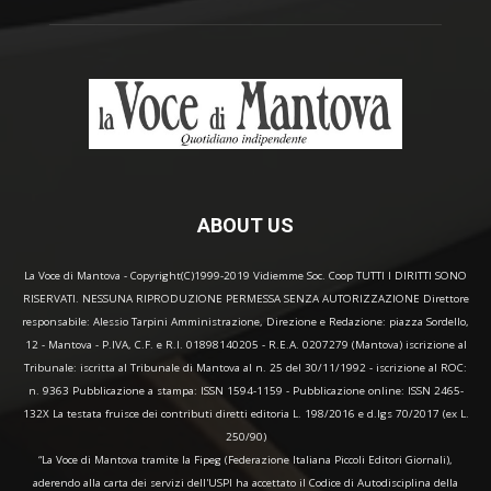
ABOUT US
La Voce di Mantova - Copyright(C)1999-2019 Vidiemme Soc. Coop TUTTI I DIRITTI SONO
RISERVATI. NESSUNA RIPRODUZIONE PERMESSA SENZA AUTORIZZAZIONE Direttore
responsabile: Alessio Tarpini Amministrazione, Direzione e Redazione: piazza Sordello,
12 - Mantova - P.IVA, C.F. e R.I. 01898140205 - R.E.A. 0207279 (Mantova) iscrizione al
Tribunale: iscritta al Tribunale di Mantova al n. 25 del 30/11/1992 - iscrizione al ROC:
n. 9363 Pubblicazione a stampa: ISSN 1594-1159 - Pubblicazione online: ISSN 2465-
132X La testata fruisce dei contributi diretti editoria L. 198/2016 e d.lgs 70/2017 (ex L.
250/90)
“La Voce di Mantova tramite la Fipeg (Federazione Italiana Piccoli Editori Giornali),
aderendo alla carta dei servizi dell'USPI ha accettato il Codice di Autodisciplina della