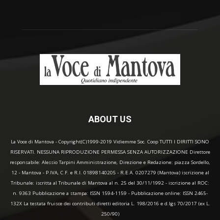
ABOUT US
La Voce di Mantova - Copyright(C)1999-2019 Vidiemme Soc. Coop TUTTI I DIRITTI SONO
RISERVATI. NESSUNA RIPRODUZIONE PERMESSA SENZA AUTORIZZAZIONE Direttore
responsabile: Alessio Tarpini Amministrazione, Direzione e Redazione: piazza Sordello,
12 - Mantova - P.IVA, C.F. e R.I. 01898140205 - R.E.A. 0207279 (Mantova) iscrizione al
Tribunale: iscritta al Tribunale di Mantova al n. 25 del 30/11/1992 - iscrizione al ROC:
n. 9363 Pubblicazione a stampa: ISSN 1594-1159 - Pubblicazione online: ISSN 2465-
132X La testata fruisce dei contributi diretti editoria L. 198/2016 e d.lgs 70/2017 (ex L.
250/90)