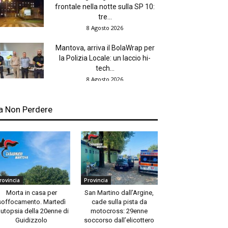
frontale nella notte sulla SP 10:
tre...
8 Agosto 2026
Mantova, arriva il BolaWrap per
la Polizia Locale: un laccio hi-
tech...
8 Agosto 2026
a Non Perdere
rovincia
Provincia
Morta in casa per
San Martino dall’Argine,
soffocamento. Martedì
cade sulla pista da
autopsia della 20enne di
motocross: 29enne
Guidizzolo
soccorso dall’elicottero