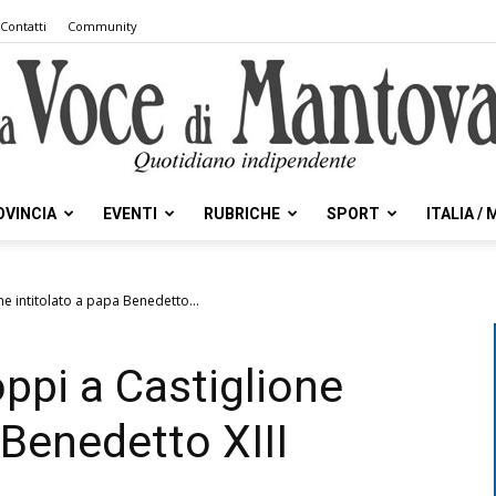
Contatti
Community
OVINCIA
EVENTI
RUBRICHE
SPORT
ITALIA /
la
one intitolato a papa Benedetto...
oppi a Castiglione
Voce
 Benedetto XIII