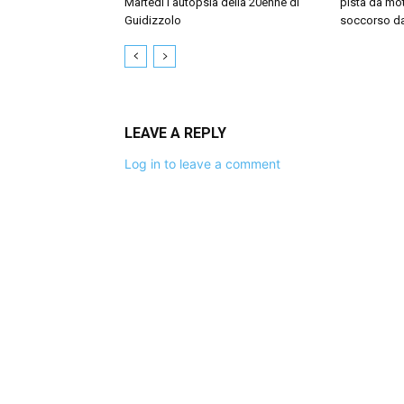
Martedì l’autopsia della 20enne di
pista da mo
Guidizzolo
soccorso dal
LEAVE A REPLY
Log in to leave a comment