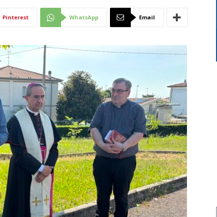
Di
Pinterest
WhatsApp
Email
Mantova