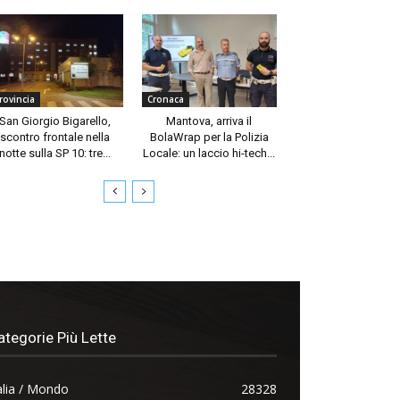
rovincia
Cronaca
San Giorgio Bigarello,
Mantova, arriva il
scontro frontale nella
BolaWrap per la Polizia
notte sulla SP 10: tre...
Locale: un laccio hi-tech...
ategorie Più Lette
alia / Mondo
28328