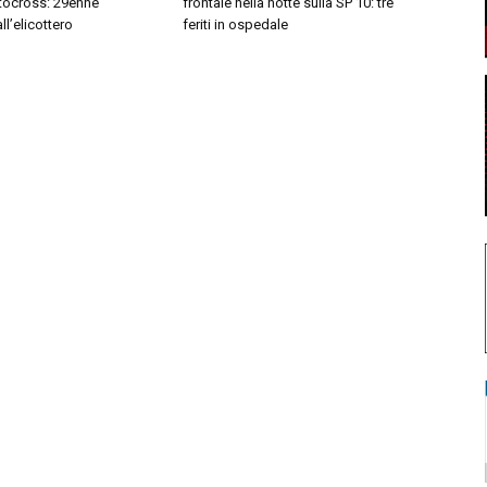
tocross: 29enne
frontale nella notte sulla SP 10: tre
l’elicottero
feriti in ospedale