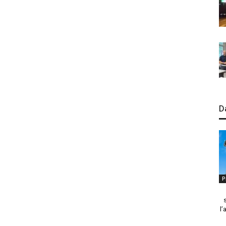
D
P
l’