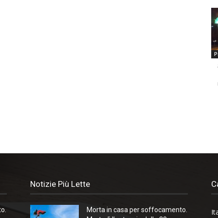
P
Notizie Più Lette
C
o.
Morta in casa per soffocamento.
It