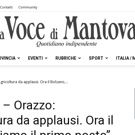
Contatti
Community
OVINCIA
EVENTI
RUBRICHE
SPORT
ITALIA /
la
ricoltura da applausi. Ora il Bolzano,...
f – Orazzo:
Voce
a da applausi. Ora il