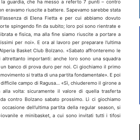
a la guardia, che ha messo a referto 7 punti – contro
on eravamo riuscite a battere. Sapevamo sarebbe stata
l’assenza di Elena Fietta e per cui abbiamo dovuto
orte spingendo fin da subito; loro poi sono rientrate e
ibrata e fisica, ma alla fine siamo riuscite a portare a
issimi per noi». E ora al lavoro per preparare l’ultima
l’Alperia Basket Club Bolzano. «Sabato affronteremo le
ti altrettanto importanti: anche loro sono una squadra
 un banco di prova duro per noi. Ci giochiamo il primo
 movimento si tratta di una partita fondamentale». E poi
ul difficile campo di Ragusa… «Sì, chiuderemo il girone a
lla volta: sicuramente il valore di quella trasferta
ida contro Bolzano sabato prossimo. Lì ci giochiamo
 occasione dell’ultima partita della regular season, si
iovanile e minibasket, a cui sono invitati tutti i tifosi