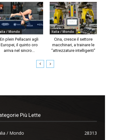
talia / Mondo
Italia / Mondo
En plein Pellacani agli
Cina, cresce il settore
Europei, il quinto oro
macchinari, a trainare le
arriva nel sincro...
“attrezzature intelligenti”
ategorie Più Lette
alia / Mondo
28313