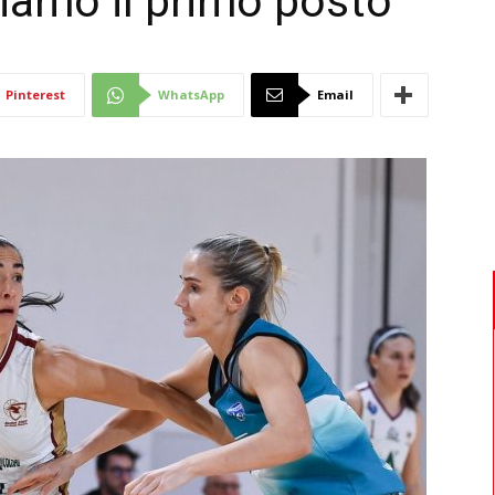
hiamo il primo posto”
Di
Pinterest
WhatsApp
Email
Mantova