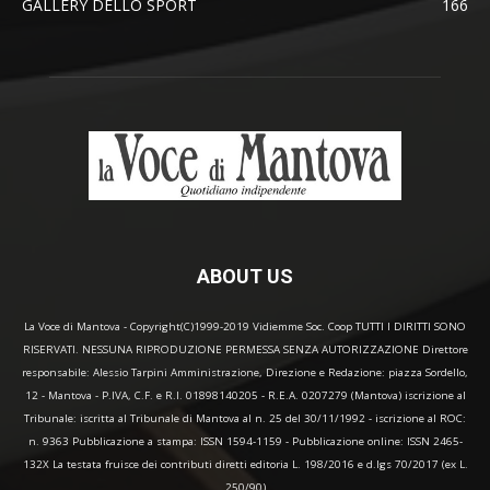
GALLERY DELLO SPORT
166
ABOUT US
La Voce di Mantova - Copyright(C)1999-2019 Vidiemme Soc. Coop TUTTI I DIRITTI SONO
RISERVATI. NESSUNA RIPRODUZIONE PERMESSA SENZA AUTORIZZAZIONE Direttore
responsabile: Alessio Tarpini Amministrazione, Direzione e Redazione: piazza Sordello,
12 - Mantova - P.IVA, C.F. e R.I. 01898140205 - R.E.A. 0207279 (Mantova) iscrizione al
Tribunale: iscritta al Tribunale di Mantova al n. 25 del 30/11/1992 - iscrizione al ROC:
n. 9363 Pubblicazione a stampa: ISSN 1594-1159 - Pubblicazione online: ISSN 2465-
132X La testata fruisce dei contributi diretti editoria L. 198/2016 e d.lgs 70/2017 (ex L.
250/90)