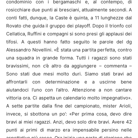
condominio con i bergamaschi e, al contempo, di
rosicchiare due punti ai bresciani, attualmente secondi. A
conti fatti, dunque, la Caste è quinta, a 11 lunghezze dal
Rovato che guida il gruppo dei playoff. Dopo il trionfo col
Cellatica, Ruffini e compagni si sono presi gli applausi dei
tifosi. A questi hanno fatto seguito le parole del dg
Alessandro Novellini. «È stata una partita perfetta, contro
una squadra in grande forma. Tutti i ragazzi sono stati
bravissimi, non c’è altro da aggiungere – commenta –
Sono stati due mesi molto duri. Siamo stati bravi ad
affrontarli con determinazione e a uscirne bene
aiutandoci l’uno con l’altro. Attenzione a non cantare
vittoria ora. Ci aspetta un calendario molto impegnativo».
A sette partite dalla fine del campionato, mister Arioli,
invece, si sbottona un po’: «Per prima cosa, devo dire
bravi ai miei ragazzi. Anzi, devo solo dire bravi. Avere 42
punti ai primi di marzo era impensabile persino nelle
aspettative più rosee. Ora inizia una parte di stagione che