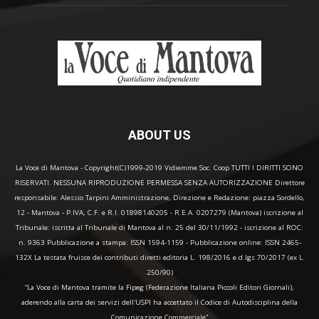
ABOUT US
La Voce di Mantova - Copyright(C)1999-2019 Vidiemme Soc. Coop TUTTI I DIRITTI SONO
RISERVATI. NESSUNA RIPRODUZIONE PERMESSA SENZA AUTORIZZAZIONE Direttore
responsabile: Alessio Tarpini Amministrazione, Direzione e Redazione: piazza Sordello,
12 - Mantova - P.IVA, C.F. e R.I. 01898140205 - R.E.A. 0207279 (Mantova) iscrizione al
Tribunale: iscritta al Tribunale di Mantova al n. 25 del 30/11/1992 - iscrizione al ROC:
n. 9363 Pubblicazione a stampa: ISSN 1594-1159 - Pubblicazione online: ISSN 2465-
132X La testata fruisce dei contributi diretti editoria L. 198/2016 e d.lgs 70/2017 (ex L.
250/90)
“La Voce di Mantova tramite la Fipeg (Federazione Italiana Piccoli Editori Giornali),
aderendo alla carta dei servizi dell'USPI ha accettato il Codice di Autodisciplina della
Comunicazione Commerciale"