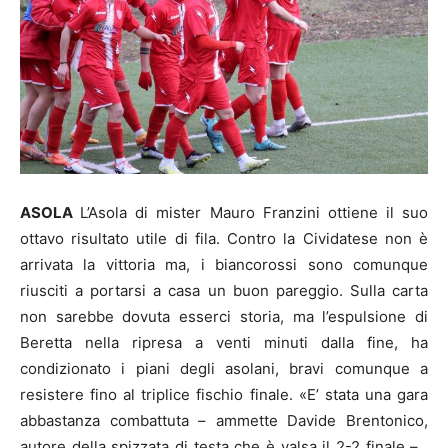
ASOLA
L’Asola di mister Mauro Franzini ottiene il suo
ottavo risultato utile di fila. Contro la Cividatese non è
arrivata la vittoria ma, i biancorossi sono comunque
riusciti a portarsi a casa un buon pareggio. Sulla carta
non sarebbe dovuta esserci storia, ma l’espulsione di
Beretta nella ripresa a venti minuti dalla fine, ha
condizionato i piani degli asolani, bravi comunque a
resistere fino al triplice fischio finale. «E’ stata una gara
abbastanza combattuta – ammette Davide Brentonico,
autore della spizzata di testa che è valsa il 2-2 finale – .