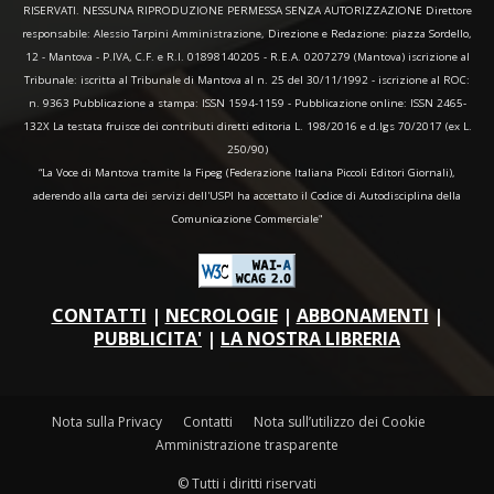
RISERVATI. NESSUNA RIPRODUZIONE PERMESSA SENZA AUTORIZZAZIONE Direttore
responsabile: Alessio Tarpini Amministrazione, Direzione e Redazione: piazza Sordello,
12 - Mantova - P.IVA, C.F. e R.I. 01898140205 - R.E.A. 0207279 (Mantova) iscrizione al
Tribunale: iscritta al Tribunale di Mantova al n. 25 del 30/11/1992 - iscrizione al ROC:
n. 9363 Pubblicazione a stampa: ISSN 1594-1159 - Pubblicazione online: ISSN 2465-
132X La testata fruisce dei contributi diretti editoria L. 198/2016 e d.lgs 70/2017 (ex L.
250/90)
“La Voce di Mantova tramite la Fipeg (Federazione Italiana Piccoli Editori Giornali),
aderendo alla carta dei servizi dell'USPI ha accettato il Codice di Autodisciplina della
Comunicazione Commerciale"
CONTATTI
|
NECROLOGIE
|
ABBONAMENTI
|
PUBBLICITA'
|
LA NOSTRA LIBRERIA
Nota sulla Privacy
Contatti
Nota sull’utilizzo dei Cookie
Amministrazione trasparente
© Tutti i diritti riservati