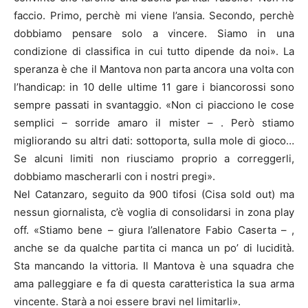
faccio. Primo, perchè mi viene l’ansia. Secondo, perchè
dobbiamo pensare solo a vincere. Siamo in una
condizione di classifica in cui tutto dipende da noi». La
speranza è che il Mantova non parta ancora una volta con
l’handicap: in 10 delle ultime 11 gare i biancorossi sono
sempre passati in svantaggio. «Non ci piacciono le cose
semplici – sorride amaro il mister – . Però stiamo
migliorando su altri dati: sottoporta, sulla mole di gioco…
Se alcuni limiti non riusciamo proprio a correggerli,
dobbiamo mascherarli con i nostri pregi».
Nel Catanzaro, seguito da 900 tifosi (Cisa sold out) ma
nessun giornalista, c’è voglia di consolidarsi in zona play
off. «Stiamo bene – giura l’allenatore Fabio Caserta – ,
anche se da qualche partita ci manca un po’ di lucidità.
Sta mancando la vittoria. Il Mantova è una squadra che
ama palleggiare e fa di questa caratteristica la sua arma
vincente. Starà a noi essere bravi nel limitarli».