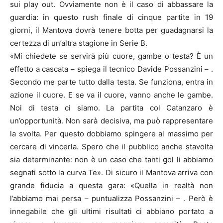
sui play out. Ovviamente non è il caso di abbassare la
guardia: in questo rush finale di cinque partite in 19
giorni, il Mantova dovrà tenere botta per guadagnarsi la
certezza di un’altra stagione in Serie B.
«Mi chiedete se servirà più cuore, gambe o testa? È un
effetto a cascata – spiega il tecnico Davide Possanzini – .
Secondo me parte tutto dalla testa. Se funziona, entra in
azione il cuore. E se va il cuore, vanno anche le gambe.
Noi di testa ci siamo. La partita col Catanzaro è
un’opportunità. Non sarà decisiva, ma può rappresentare
la svolta. Per questo dobbiamo spingere al massimo per
cercare di vincerla. Spero che il pubblico anche stavolta
sia determinante: non è un caso che tanti gol li abbiamo
segnati sotto la curva Te». Di sicuro il Mantova arriva con
grande fiducia a questa gara: «Quella in realtà non
l’abbiamo mai persa – puntualizza Possanzini – . Però è
innegabile che gli ultimi risultati ci abbiano portato a