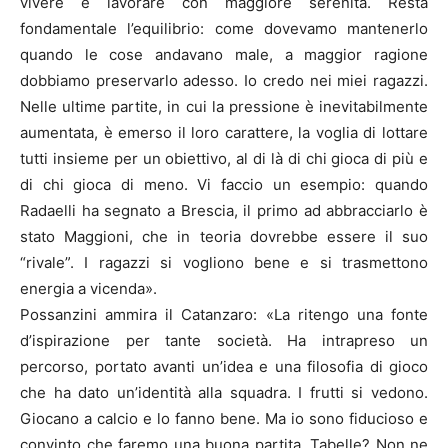
vivere e lavorare con maggiore serenità. Resta
fondamentale l’equilibrio: come dovevamo mantenerlo
quando le cose andavano male, a maggior ragione
dobbiamo preservarlo adesso. Io credo nei miei ragazzi.
Nelle ultime partite, in cui la pressione è inevitabilmente
aumentata, è emerso il loro carattere, la voglia di lottare
tutti insieme per un obiettivo, al di là di chi gioca di più e
di chi gioca di meno. Vi faccio un esempio: quando
Radaelli ha segnato a Brescia, il primo ad abbracciarlo è
stato Maggioni, che in teoria dovrebbe essere il suo
“rivale”. I ragazzi si vogliono bene e si trasmettono
energia a vicenda».
Possanzini ammira il Catanzaro: «La ritengo una fonte
d’ispirazione per tante società. Ha intrapreso un
percorso, portato avanti un’idea e una filosofia di gioco
che ha dato un’identità alla squadra. I frutti si vedono.
Giocano a calcio e lo fanno bene. Ma io sono fiducioso e
convinto che faremo una buona partita. Tabelle? Non ne